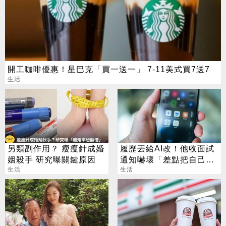
開工咖啡優惠！星巴克「買一送一」 7-11美式買7送7
生活
另類副作用？ 瘦瘦針成婚
履歷丟給AI改！他收面試
姻殺手 研究曝關鍵原因
通知嚇壞「差點把自己送
生活
走」
生活