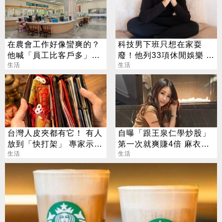
在農會工作好像蠻爽的？
科技男下班只想在家耍
他喊「員工比客戶多」內
廢！他列33項休閒娛樂 網
行人曝真相
生活
讚：生活達人
生活
台灣人皮夾都有它！ 有人
自曝「跟王泉仁學炒股」
放到「快打架」 專家示
第一次就爽賺4倍 麻衣：
警：會過期
生活
感謝指導
生活