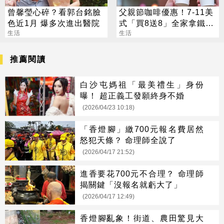
曾馨瑩心碎？看郭台銘臉
父親節咖啡優惠！7-11美
色近1月 爆多次進出醫院
式「買8送8」全家拿鐵2
生活
杯85元
生活
推薦閱讀
白沙屯媽祖「最美禮生」身份
曝！ 超正義工發願終身不婚
(2026/04/23 10:18)
「香燈腳」繳700元報名費居然
怒犯天條？ 命理師全說了
(2026/04/17 21:52)
進香要花700元不合理？ 命理師
揭關鍵「沒報名就虧大了」
(2026/04/17 12:49)
香燈腳亂象！街道、農田驚見大