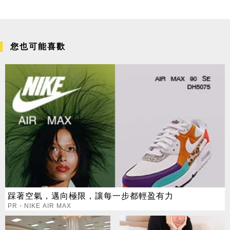
您也可能喜歡
踩著空氣，邁向極限，讓每一步都輕盈有力
PR・NIKE AIR MAX