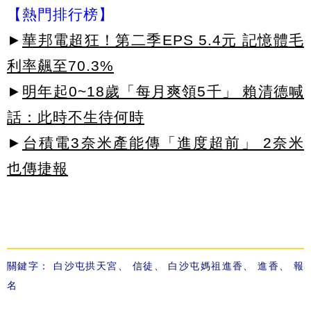
【熱門排行榜】
►
華邦電超狂！第二季EPS 5.4元 記憶體毛
利率飆至70.3%
►
明年起0~18歲「每月爽領5千」 賴清德喊
話：此時不生待何時
►
台積電3奈米產能傳「進度超前」 2奈米
也傳捷報
關鍵字：
白沙屯拱天宮
、
信徒
、
白沙屯媽祖進香
、
進香
、
報
名