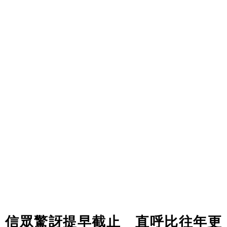
信眾驚訝提早截止 直呼比往年更