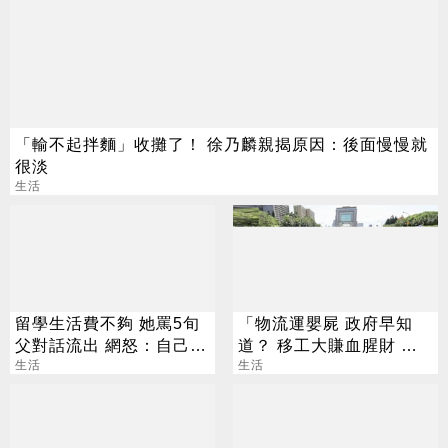
「輸不起拌麵」收攤了！ 徐乃麟親揭原因：後面慢慢就
很淡
生活
留學生活費不夠 她罵5旬
「物流運嬰屍 政府早知
父對話流出 網怒：自己不
道？ 移工大賺血腥財 跨
能賺？
生活
境賣到東亞
生活