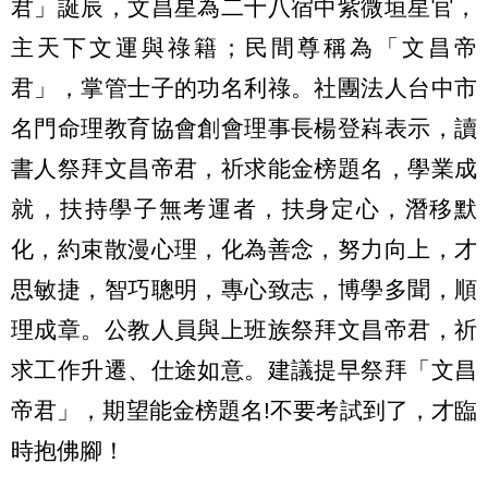
君」誕辰，文昌星為二十八宿中紫微垣星官，
主天下文運與祿籍；民間尊稱為「文昌帝
君」，掌管士子的功名利祿。社團法人台中市
名門命理教育協會創會理事長楊登嵙表示，讀
書人祭拜文昌帝君，祈求能金榜題名，學業成
就，扶持學子無考運者，扶身定心，潛移默
化，約束散漫心理，化為善念，努力向上，才
思敏捷，智巧聰明，專心致志，博學多聞，順
理成章。公教人員與上班族祭拜文昌帝君，祈
求工作升遷、仕途如意。建議提早祭拜「文昌
帝君」，期望能金榜題名!不要考試到了，才臨
時抱佛腳！