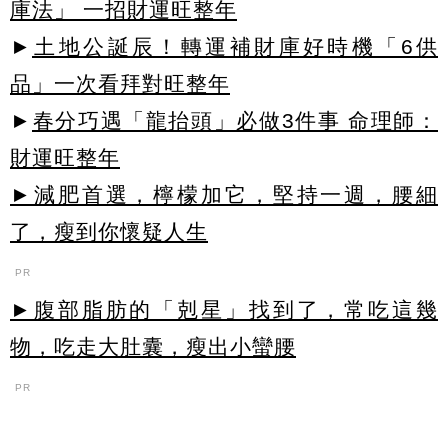
庫法」 一招財運旺整年
►
土地公誕辰！轉運補財庫好時機「6供
品」一次看拜對旺整年
►
春分巧遇「龍抬頭」必做3件事 命理師：
財運旺整年
►減肥首選，檸檬加它，堅持一週，腰細
了，瘦到你懷疑人生
PR
►腹部脂肪的「剋星」找到了，常吃這幾
物，吃走大肚囊，瘦出小蠻腰
PR