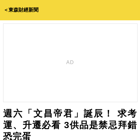
＜東森財經新聞
週六「文昌帝君」誕辰！ 求考
運、升遷必看 3供品是禁忌拜錯
恐完蛋