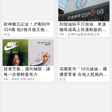
財神爺忘記走！才剛刮中
到加油站不只加油 來速
324萬 他2個月後又抱回
咖啡成爲上班通勤族的新
3243萬
生活
選擇
PR・台灣中油股份有限公司
踩著空氣，邁向極限，讓
花園夜市「10元妹妹」擺
每一步都輕盈有力
攤賣零食 在地人怒揭內幕
PR・NIKE AIR MAX
「拒買」
生活