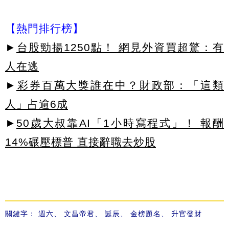
【熱門排行榜】
►
台股勁揚1250點！ 網見外資買超驚：有
人在逃
►
彩券百萬大獎誰在中？財政部：「這類
人」占逾6成
►
50歲大叔靠AI「1小時寫程式」！ 報酬
14%碾壓標普 直接辭職去炒股
關鍵字：
週六
、
文昌帝君
、
誕辰
、
金榜題名
、
升官發財