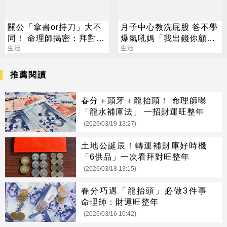
關公「拿書or持刀」大不
月子中心教洗屁股 爸不學
同！ 命理師揭密：拜對大
爆氣吼媽「我出錢你顧
加分、拜錯恐虧本
生活
孩」 網看法兩極
生活
推薦閱讀
春分＋頭牙＋龍抬頭！ 命理師曝
「龍水補庫法」 一招財運旺整年
(2026/03/19 13:27)
土地公誕辰！轉運補財庫好時機
「6供品」一次看拜對旺整年
(2026/03/18 13:15)
春分巧遇「龍抬頭」必做3件事
命理師：財運旺整年
(2026/03/16 10:42)