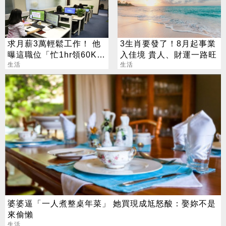
求月薪3萬輕鬆工作！ 他
3生肖要發了！8月起事業
曝這職位「忙1hr領60K」
入佳境 貴人、財運一路旺
網瘋問：在哪
生活
生活
婆婆逼「一人煮整桌年菜」 她買現成尪怒酸：娶妳不是
來偷懶
生活