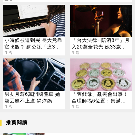
小時候被逼到哭 長大竟靠
「台大法律⭢陪酒8年」月
它吃飯？ 網公認「這3
入20萬全花光 她33歲重
招」最划算
生活
考醫牙：我只想賺錢
生活
男友月薪6萬開國產車 她
「舊錢母」亂丟會出事！
嫌丟臉不上進 網炸鍋
命理師揭6位置：集滿生
生活
肖力量大
生活
推薦閱讀