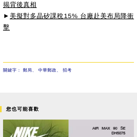
揭背後真相
►
美擬對多晶矽課稅15% 台廠赴美布局降衝
擊
關鍵字：
郵局
、
中華郵政
、
招考
您也可能喜歡