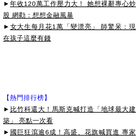
►
年收120萬工作壓力大！ 她想裸辭專心炒
股 網勸：想想金融風暴
►
女大生每月花1萬「變漂亮」 師驚呆：現
在孩子這麼有錢
【熱門排行榜】
►
比竹科還大！馬斯克喊打造「地球最大建
築」 亮點一次看
►
國巨狂瀉逾6成！高盛、花旗喊買進 專家