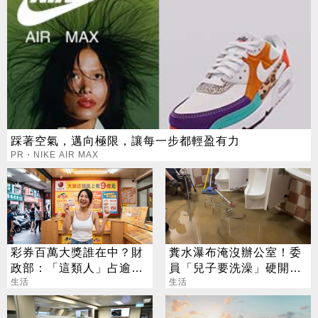
踩著空氣，邁向極限，讓每一步都輕盈有力
PR・NIKE AIR MAX
彩券百萬大獎誰在中？財
糞水瀑布淹沒辦公室！委
政部：「這類人」占逾6
員「兒子要洗澡」硬開水
成
生活
塔 鄰居大崩潰
生活