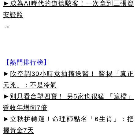
►成為AI時代的道德駭客！一次拿到三張資
安證照
PR
【熱門排行榜】
►
吹空調30小時竟抽搐送醫！ 醫揭「真正
元兇」：不是冷氣
►
別只看台塑四寶！ 另5家也很猛 「這檔」
營收年增衝7倍
►
立秋拚轉運！命理師點名「6生肖」：把
握黃金7天