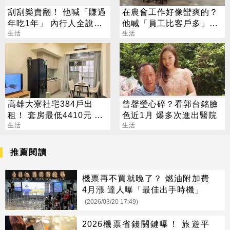
刮刮樂賣翻！ 他喊「賺過
在農會工作好像蠻爽的？
年吃1年」 內行人全說
他喊「員工比客戶多」內
了：生存不易
生活
行人曝真相
生活
高雄大寮社宅384戶出
曾馨瑩心碎？看郭台銘臉
租！ 套房最低4410元 這
色近1月 爆多次進出醫院
日起開放申請
生活
生活
推薦閱讀
機票再不買就晚了？ 燃油附加費
4月漲 達人曝「最佳出手時機」
(2026/03/20 17:49)
2026機票省錢關鍵曝！ 旅遊平