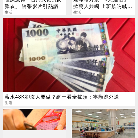
彈衣」 誇張影片引熱議
掀萬人共鳴 上班族吶喊：
生活
這樣才活得像人
生活
薪水48K卻沒人要做？網一看全搖頭：寧願跑外送
生活