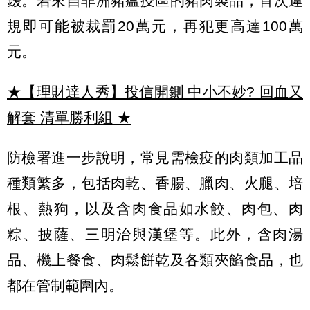
鍰。若來自非洲豬瘟疫區的豬肉製品，首次違
規即可能被裁罰20萬元，再犯更高達100萬
元。
★【理財達人秀】投信開鍘 中小不妙? 回血又
解套 清單勝利組
★
防檢署進一步說明，常見需檢疫的肉類加工品
種類繁多，包括肉乾、香腸、臘肉、火腿、培
根、熱狗，以及含肉食品如水餃、肉包、肉
粽、披薩、三明治與漢堡等。此外，含肉湯
品、機上餐食、肉鬆餅乾及各類夾餡食品，也
都在管制範圍內。