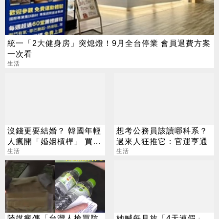
統一「2大健身房」突熄燈！9月全台停業 會員退費方案
一次看
生活
沒錢更要結婚？ 韓國年輕
想考公務員該讀哪科系？
人瘋開「婚姻槓桿」 買房
過來人狂推它：官運亨通
拚翻轉階級
生活
生活
陸媒瘋傳「台灣人搶買防
她喊每月放「4天連假」