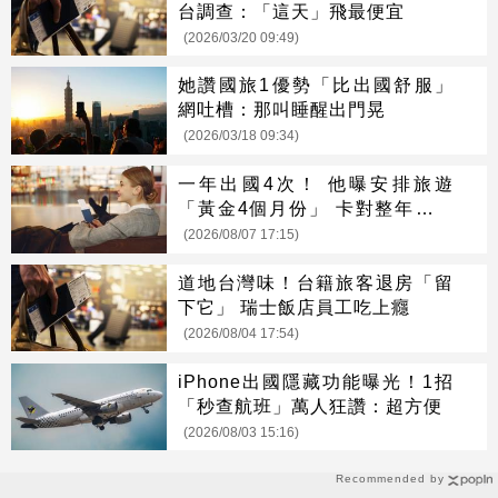
台調查：「這天」飛最便宜
(2026/03/20 09:49)
她讚國旅1優勢「比出國舒服」
網吐槽：那叫睡醒出門晃
(2026/03/18 09:34)
一年出國4次！ 他曝安排旅遊
「黃金4個月份」 卡對整年活在
期待中
(2026/08/07 17:15)
道地台灣味！台籍旅客退房「留
下它」 瑞士飯店員工吃上癮
(2026/08/04 17:54)
iPhone出國隱藏功能曝光！1招
「秒查航班」萬人狂讚：超方便
(2026/08/03 15:16)
Recommended by