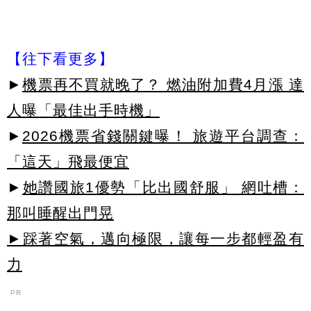
【往下看更多】
►
機票再不買就晚了？ 燃油附加費4月漲 達
人曝「最佳出手時機」
►
2026機票省錢關鍵曝！ 旅遊平台調查：
「這天」飛最便宜
►
她讚國旅1優勢「比出國舒服」 網吐槽：
那叫睡醒出門晃
►踩著空氣，邁向極限，讓每一步都輕盈有
力
PR