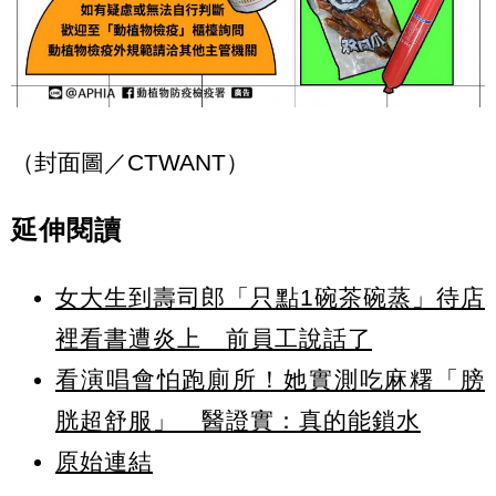
（封面圖／CTWANT）
延伸閱讀
女大生到壽司郎「只點1碗茶碗蒸」待店
裡看書遭炎上 前員工說話了
看演唱會怕跑廁所！她實測吃麻糬「膀
胱超舒服」 醫證實：真的能鎖水
原始連結