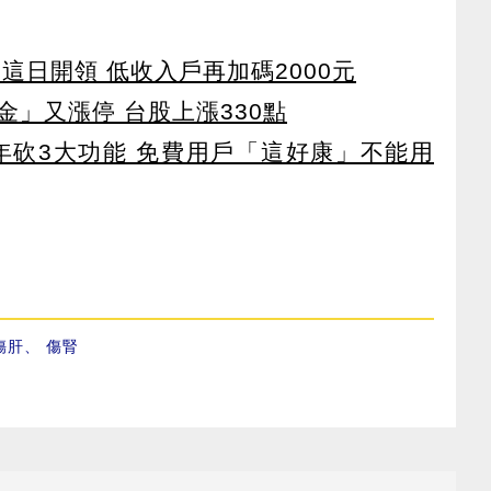
 這日開領 低收入戶再加碼2000元
」又漲停 台股上漲330點
27年砍3大功能 免費用戶「這好康」不能用
傷肝
、
傷腎