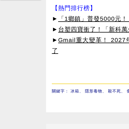
【熱門排行榜】
►
「1鄉鎮」普發5000元！
►
台塑四寶衝了！「新科萬金
►
Gmail重大變革！ 20
了
關鍵字：
冰箱
、
隱形毒物
、
殺不死
、