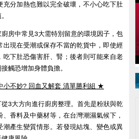
便充分加熱也難以完全破壞，不小心吃下肚
慎。
家廚房中常見3大需特別留意的環境因子，包
常出現在受潮或保存不當的乾貨中，即使經
，吃下肚恐傷害肝、腎；後者則可能來自老
期接觸恐增加身體負擔。
中小不妙? 回血又解套 清單勝利組
★
可從3大方向進行廚房整理。首先是粉狀與乾
粉、香料及中藥材等，在台灣潮濕氣候下，
受潮產生變質情形。若發現結塊、變色或異
低健康風險。