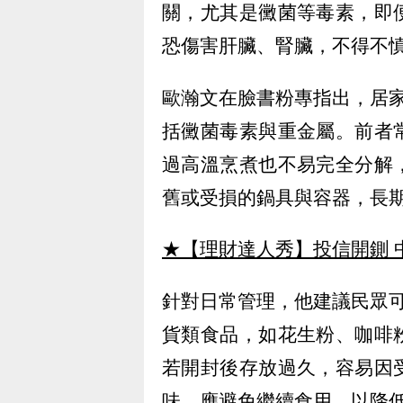
關，尤其是黴菌等毒素，即
恐傷害肝臟、腎臟，不得不
歐瀚文在臉書粉專指出，居
括黴菌毒素與重金屬。前者
過高溫烹煮也不易完全分解
舊或受損的鍋具與容器，長
★【理財達人秀】投信開鍘 
針對日常管理，他建議民眾
貨類食品，如花生粉、咖啡
若開封後存放過久，容易因
味，應避免繼續食用，以降