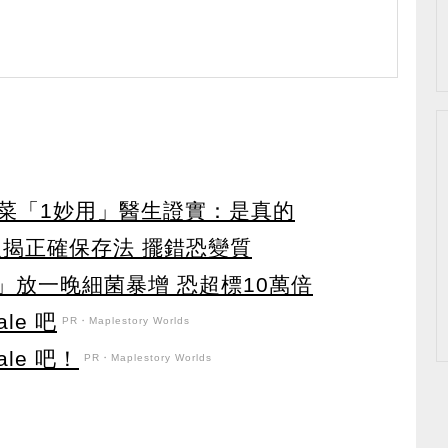
菜「1妙用」醫生證實：是真的
農揭正確保存法 擺錯恐變質
」放一晚細菌暴增 恐超標10萬倍
le 吧
PR・Maplestory Worlds
le 吧！
PR・Maplestory Worlds