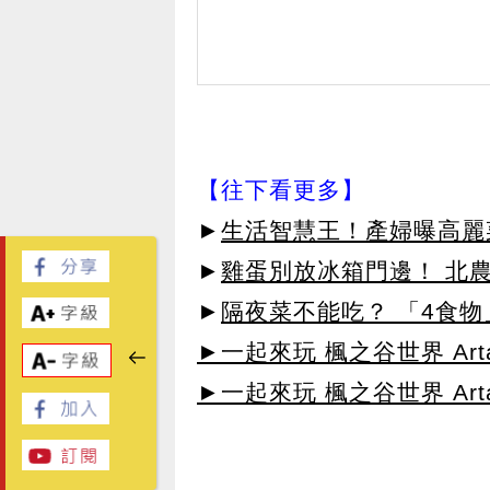
【往下看更多】
►
生活智慧王！產婦曝高麗
►
雞蛋別放冰箱門邊！ 北
►
隔夜菜不能吃？ 「4食物
►一起來玩 楓之谷世界 Arta
►一起來玩 楓之谷世界 Arta