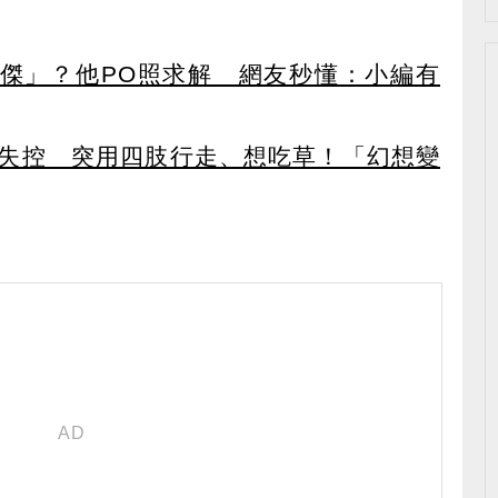
傑」？他PO照求解 網友秒懂：小編有
後失控 突用四肢行走、想吃草！「幻想變