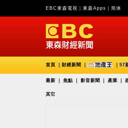
EBC東森電視
｜
東森Apps
｜
简体
首頁
財經新聞
57
最新
焦點
影音新聞
產業
其它