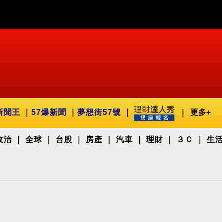
新聞王
57爆新聞
夢想街57號
更多+
政治
全球
台股
房產
汽車
理財
３Ｃ
生