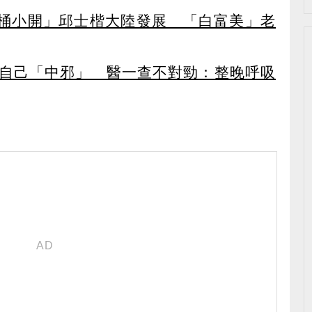
桶小開」邱士楷大陸發展 「白富美」老
疑自己「中邪」 醫一查不對勁：整晚呼吸