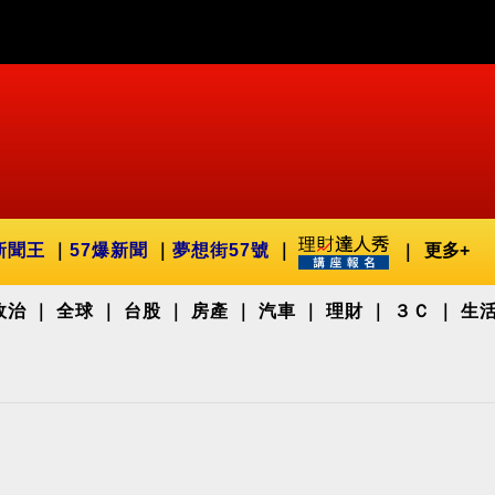
新聞王
57爆新聞
夢想街57號
更多+
政治
全球
台股
房產
汽車
理財
３Ｃ
生