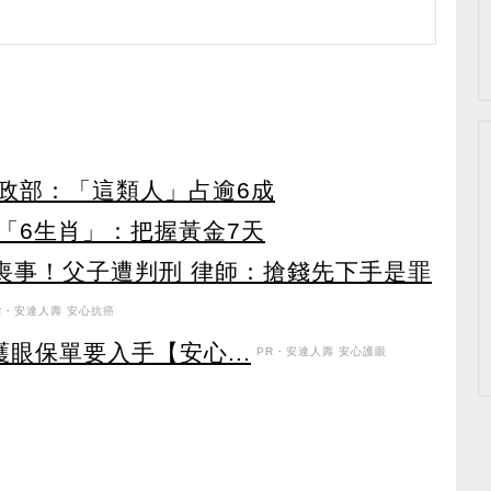
政部：「這類人」占逾6成
「6生肖」：把握黃金7天
辦喪事！父子遭判刑 律師：搶錢先下手是罪
R・安達人壽 安心抗癌
眼保單要入手【安心...
PR・安達人壽 安心護眼