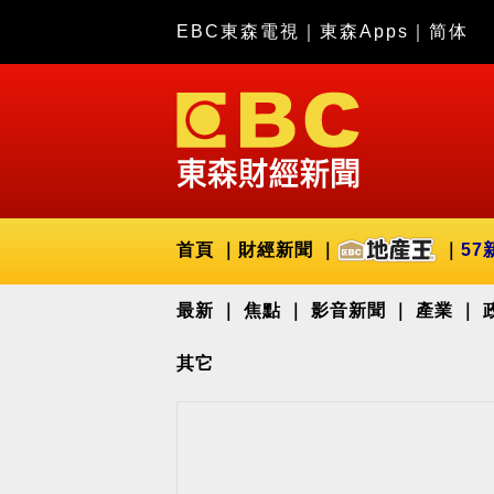
EBC東森電視
｜
東森Apps
｜
简体
首頁
財經新聞
57
最新
焦點
影音新聞
產業
其它