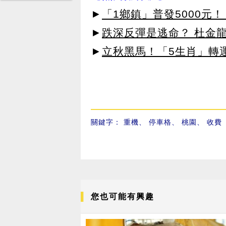
►
「1鄉鎮」普發5000元！
►
跌深反彈是逃命？ 杜金
►
立秋黑馬！「5生肖」轉
關鍵字：
重機
、
停車格
、
桃園
、
收費
您也可能有興趣