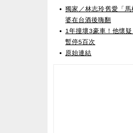
獨家／林志玲舊愛「馬
婆在台酒後嗨翻
1年撞壞3豪車！他懷
暫停5百次
原始連結