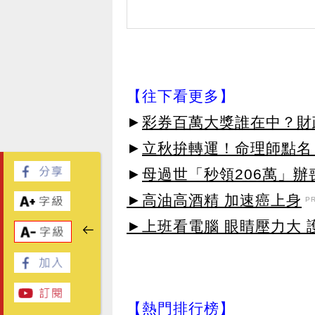
【往下看更多】
►
彩券百萬大獎誰在中？財
►
立秋拚轉運！命理師點名
►
母過世「秒領206萬」
►高油高酒精 加速癌上身
P
►上班看電腦 眼睛壓力大 護
【熱門排行榜】