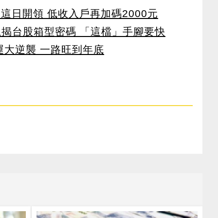
 這日開領 低收入戶再加碼2000元
龍揭台股箱型密碼 「這檔」手腳要快
運大逆襲 一路旺到年底