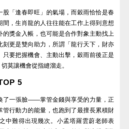
一股「逢春即旺」的氣場，而穀雨恰恰是春
期間，生肖龍的人往往能在工作上得到意想
外的獎金入帳，也可能是合作對象主動找上
此刻更是雙向助力，所謂「龍行天下，財亦
。只要把握機會、主動出擊，穀雨前後正是
，切莫讓機會從指縫溜走。
OP 5
換了一張臉——掌管金錢與享受的力量，正
掌管行動力的能量，也跑到了最擅長累積財
之中難得出現幾次。小孟塔羅雲蔚老師表