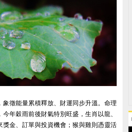
來，象徵能量累積釋放、財運同步升溫。命理
，今年穀雨前後財氣特別旺盛，生肖以龍、
來獎金、訂單與投資機會；猴與雞則憑靈活