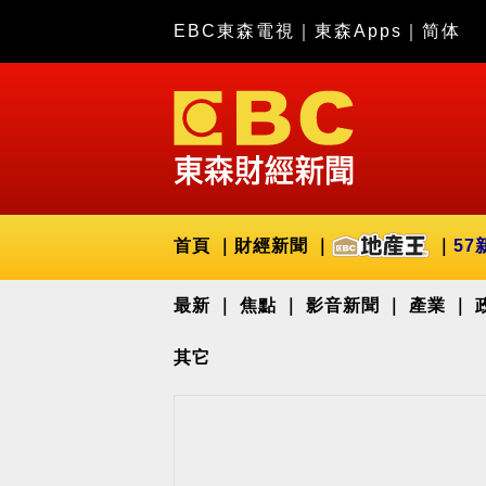
EBC東森電視
｜
東森Apps
｜
简体
首頁
財經新聞
57
最新
焦點
影音新聞
產業
其它