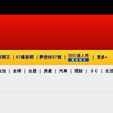
新聞王
57爆新聞
夢想街57號
更多+
政治
全球
台股
房產
汽車
理財
３Ｃ
生