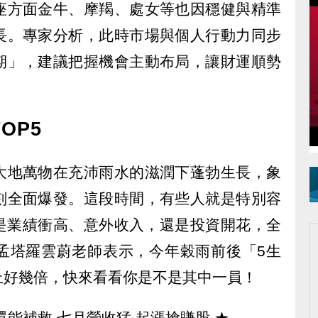
座方面金牛、摩羯、處女等也因穩健與精準
長。專家分析，此時市場與個人行動力同步
期」，建議把握機會主動布局，讓財運順勢
OP5
大地萬物在充沛雨水的滋潤下蓬勃生長，象
刻全面爆發。這段時間，有些人就是特別容
是業績衝高、意外收入，還是投資開花，全
孟塔羅雲蔚老師表示，今年穀雨前後「5生
上好幾倍，快來看看你是不是其中一員！
還能補救 七月營收猛 起漲搶賺股
★