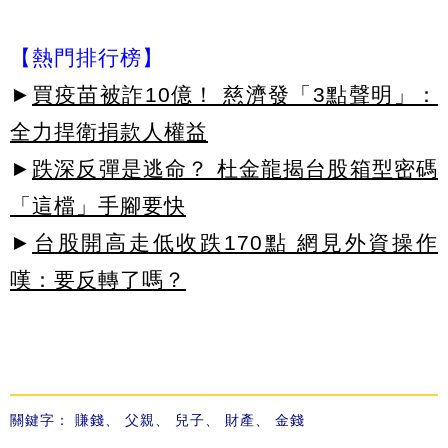
【熱門排行榜】
►
買疫苗被詐10億！ 慈濟發「3點聲明」：
全力捍衛捐款人權益
►
跌深反彈是逃命？ 杜金龍揭台股箱型密碼
「這檔」手腳要快
►
台股開高走低收跌170點 網見外資操作
嘆：要反轉了嗎？
關鍵字：
賺錢
、
父親
、
兒子
、
財產
、
金錢