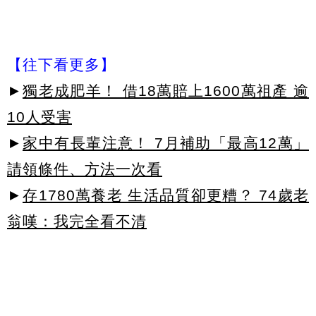
【往下看更多】
►
獨老成肥羊！ 借18萬賠上1600萬祖產 逾
10人受害
►
家中有長輩注意！ 7月補助「最高12萬」
請領條件、方法一次看
►
存1780萬養老 生活品質卻更糟？ 74歲老
翁嘆：我完全看不清