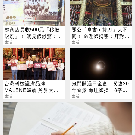
超商店員收500元「秒揪
關公「拿書or持刀」大不
破綻」！ 網見假鈔驚：也
同！ 命理師揭密：拜對大
太像
生活
加分、拜錯恐虧本
生活
台灣科技護膚品牌
鬼門開遇日全食！睽違20
MALENE媚鹷 跨界大甲
年奇景 命理師揭「8字」
鎮瀾宮 年度神作「媽祖無
生活
叮囑
生活
敵亮顏神皂」降臨