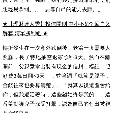
想輕易拿到」、「要靠自己的能力去賺。」
★【理財達人秀】投信開鍘 中小不妙? 回血又
解套 清單勝利組
★
轉折發生在一次意外跌倒後。老翁一度需要人
照顧，長子特地抽空返家照料3天。然而在離
開前，父親竟拿出裝有現金的信封，標註「照
顧費3萬日圓×3天」，並強調「就算是親子，
金錢往來也要算清楚」、「就算以後遺產會給
你，但我還活著時，這些錢始終是我的。」這
番舉動讓兒子深受打擊，認為自己的付出被視