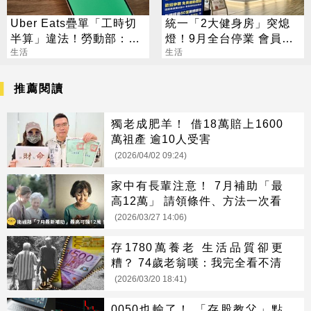
Uber Eats疊單「工時切
統一「2大健身房」突熄
半算」違法！勞動部：每
燈！9月全台停業 會員退
案可罰2萬
生活
費方案一次看
生活
推薦閱讀
獨老成肥羊！ 借18萬賠上1600
萬祖產 逾10人受害
(2026/04/02 09:24)
家中有長輩注意！ 7月補助「最
高12萬」 請領條件、方法一次看
(2026/03/27 14:06)
存1780萬養老 生活品質卻更
糟？ 74歲老翁嘆：我完全看不清
(2026/03/20 18:41)
0050也輸了！ 「存股教父」點