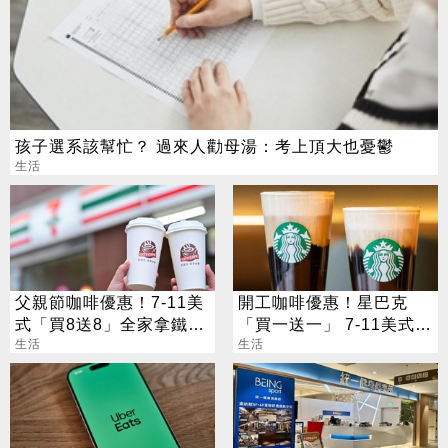
孩子選系該幫忙？ 過來人勸母湯：考上頂大也憂鬱
生活
父親節咖啡優惠！7-11美
開工咖啡優惠！星巴克
式「買8送8」全家拿鐵2
「買一送一」 7-11美式買
杯85元
生活
7送7
生活