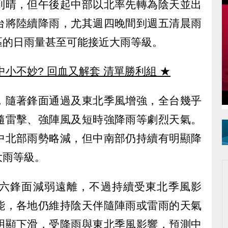
到晴，但午後起中部以北率先轉為陰天並出
台將陸續降雨，尤其週四晚間到週五清晨雨
區的日雨量甚至可能接近大雨等級。
中小不妙? 回血又解套 清單勝利組
★
，隨著鋒面通過及東北季風增強，全台幾乎
隨雷擊、強陣風及短時強降雨等劇烈天氣。
中北部雨勢略減，但中南部仍持續有明顯降
大雨等級。
六鋒面減弱遠離，不過持續受東北季風影
能，各地仍維持陰天伴隨陣雨或雷雨的天氣
明顯下滑，受降雨與東北季風影響，預測中