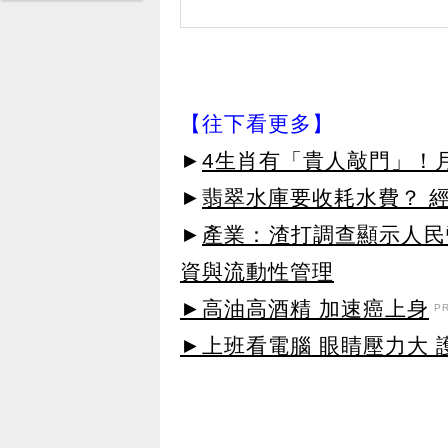
【往下看更多】
►
4生肖有「貴人敲門」！
►
翡翠水庫要收耗水費？ 
►
產業：渣打調查顯示人民
資與流動性管理
►高油高酒精 加速癌上身
P
►上班看電腦 眼睛壓力大 護