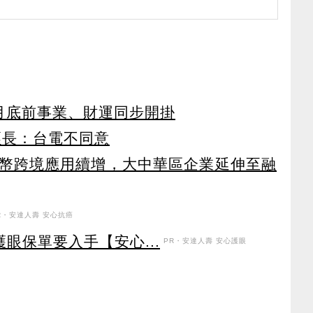
月底前事業、財運同步開掛
經長：台電不同意
幣跨境應用續增，大中華區企業延伸至融
R・安達人壽 安心抗癌
眼保單要入手【安心...
PR・安達人壽 安心護眼