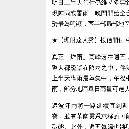
明日上半天預估仍維持多雲
現陣雨或雷雨，晚間開始全
勢最為明顯，西半部局部地
★【理財達人秀】投信開鍘 
真正「炸雨」高峰落在週五
整天都籠罩在陰雨之中，伴
上半天降雨最為集中，午後
雨，部分地區單日雨量可達
這波降雨將一路延續直到週
響，並有華南雲系東移的可
型態。此外，週五氣溫也將