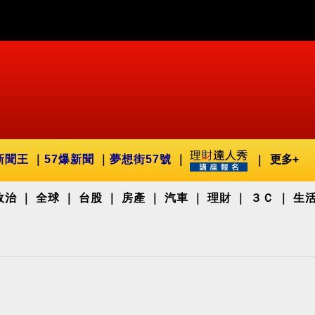
新聞王
57爆新聞
夢想街57號
更多+
政治
全球
台股
房產
汽車
理財
３Ｃ
生