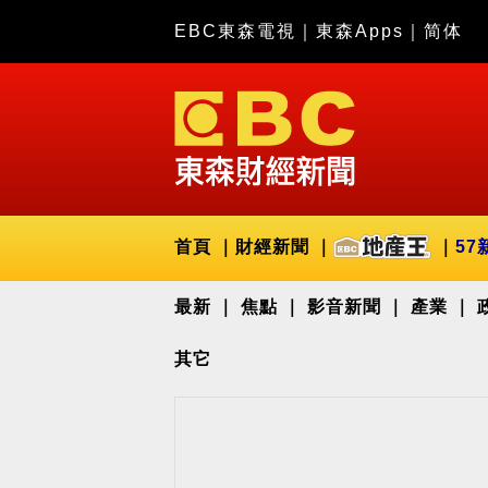
EBC東森電視
｜
東森Apps
｜
简体
首頁
財經新聞
57
最新
焦點
影音新聞
產業
其它