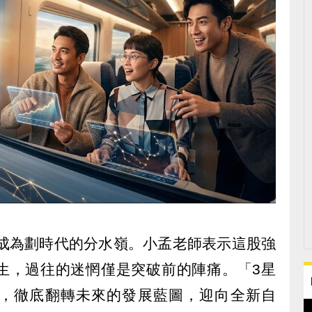
將成為劃時代的分水嶺。小孟老師表示這股強
生，過往的迷惘僅是突破前的陣痛。「3星
，徹底翻轉未來的發展藍圖，迎向全新自