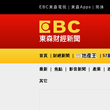
EBC東森電視
｜
東森Apps
｜
简体
首頁
財經新聞
57
最新
焦點
影音新聞
產業
其它