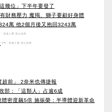
「這幾位」下半年要發了
牛有財務壓力 魔羯、獅子要顧好身體
24萬 他2個月後又抱回3243萬
R・安達人壽 安心抗癌
升
PR・安達人壽 安心抗癌
度超前」 2奈米也傳捷報
政部：「這類人」占逾6成
 記憶體密度飆5倍 施振榮：半導體迎新革命