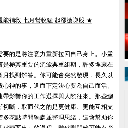
還能補救 七月營收猛 起漲搶賺股
★
需要的是將注意力重新拉回自己身上。小孟
言是極其重要的沉澱與重組期，許多埋藏在
個月找到解答。你可能會突然發現，長久以
費心神的事，進而下定決心要為自己而活。
連帶影響你的工作選擇與人際往來。那些總
斷切斷，取而代之的是更健康、更能互相支
空多花點時間獨處並整理思緒，這會幫助你
「破繭而出」的過程，雖然剛開始可能有些