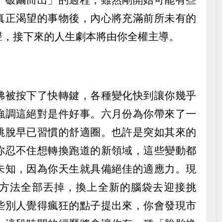
真正渴望的事物後，內心將充滿前所未有的
聲，接下來的人生劇本將由你全權主導。
彿被按下了快轉鍵，各種變化快到讓你幾乎
強調這絕對是件好事。六月份為你帶來了一
跳脫早已習慣的舒適圈。也許是突如其來的
你忍不住想轉換跑道的新領域，這些變動都
未知，因為你天生就具備絕佳的適應力。現
方法全部丟掉，換上全新的腦袋去迎接挑
些別人覺得瘋狂的點子提出來，你會發現市