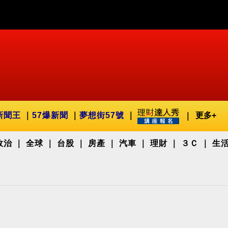
新聞王
57爆新聞
夢想街57號
更多+
政治
全球
台股
房產
汽車
理財
３Ｃ
生