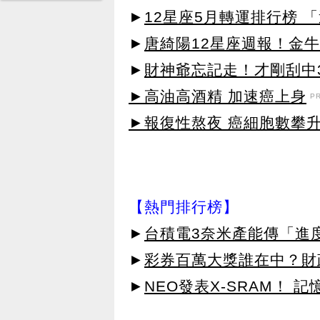
►
12星座5月轉運排行榜 
►
唐綺陽12星座週報！金
►
財神爺忘記走！才剛刮中3
►高油高酒精 加速癌上身
P
►報復性熬夜 癌細胞數攀
【熱門排行榜】
►
台積電3奈米產能傳「進
►
彩券百萬大獎誰在中？財
►
NEO發表X-SRAM！