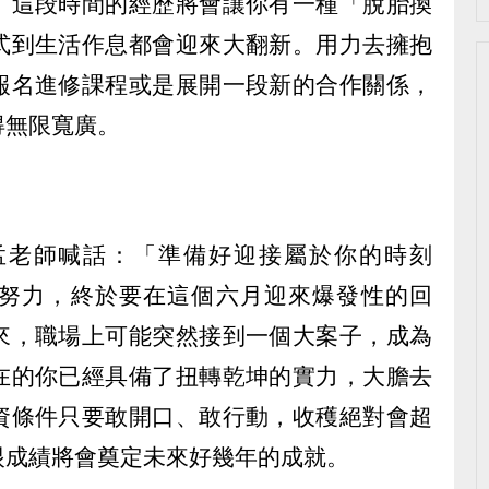
」這段時間的經歷將會讓你有一種「脫胎換
式到生活作息都會迎來大翻新。用力去擁抱
報名進修課程或是展開一段新的合作關係，
得無限寬廣。
孟老師喊話：「準備好迎接屬於你的時刻
努力，終於要在這個六月迎來爆發性的回
來，職場上可能突然接到一個大案子，成為
在的你已經具備了扭轉乾坤的實力，大膽去
資條件只要敢開口、敢行動，收穫絕對會超
眼成績將會奠定未來好幾年的成就。