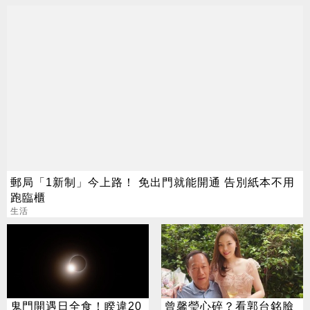
郵局「1新制」今上路！ 免出門就能開通 告別紙本不用
跑臨櫃
生活
鬼門開遇日全食！睽違20
曾馨瑩心碎？看郭台銘臉