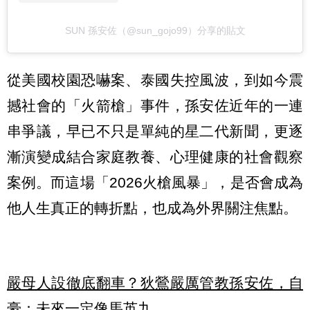
SUN 孫安佐（@sun_gojo99）分享的貼文
從美國校園恐嚇案、泰國失控風波，到如今震
撼社會的「火箭槍」事件，孫安佐近年的一連
串爭議，早已不只是單純的星二代新聞，更逐
漸演變成結合家庭教養、心理健康的社會觀察
案例。而這場「2026火槍風暴」，是否會成為
他人生真正的轉折點，也成為外界關注焦點。
嚴母人設徹底翻車？狄鶯嚴厲管教孫安佐，自
豪：未來一定像馬英九