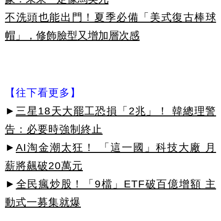
不洗頭也能出門！夏季必備「美式復古棒球
帽」，修飾臉型又增加層次感
【往下看更多】
►
三星18天大罷工恐損「2兆」！ 韓總理警
告：必要時強制終止
►
AI淘金潮太狂！ 「這一國」科技大廠 月
薪將飆破20萬元
►
全民瘋炒股！「9檔」ETF破百億增額 主
動式一募集就爆