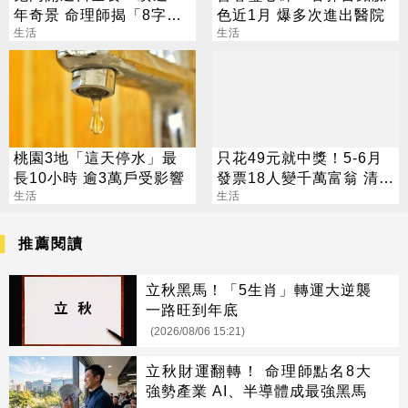
年奇景 命理師揭「8字」
色近1月 爆多次進出醫院
叮囑
生活
生活
桃園3地「這天停水」最
只花49元就中獎！5-6月
長10小時 逾3萬戶受影響
發票18人變千萬富翁 清冊
生活
下午公布
生活
推薦閱讀
立秋黑馬！「5生肖」轉運大逆襲
一路旺到年底
(2026/08/06 15:21)
立秋財運翻轉！ 命理師點名8大
強勢產業 AI、半導體成最強黑馬