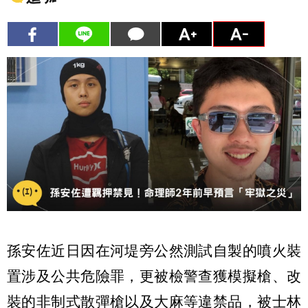
孫安佐近日因在河堤旁公然測試自製的噴火裝
置涉及公共危險罪，更被檢警查獲模擬槍、改
裝的非制式散彈槍以及大麻等違禁品，被士林