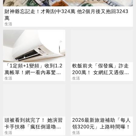
財神爺忘記走！才剛刮中324萬 他2個月後又抱回3243
萬
生活
「1定頻+1變頻」收到1.2
軟飯前夫「假發瘋」詐走
萬帳單！網一看內幕驚：
200萬！ 女網紅又遇假富
養了吃電怪物
生活
豪 養套殺噴2千萬
生活
頭被看到就完了！ 她演習
2026最新旅遊補助「每人
卡手扶梯「瘋狂倒退嚕」
領3200元」上路時間曝！
網笑：15萬的壓力
生活
生活