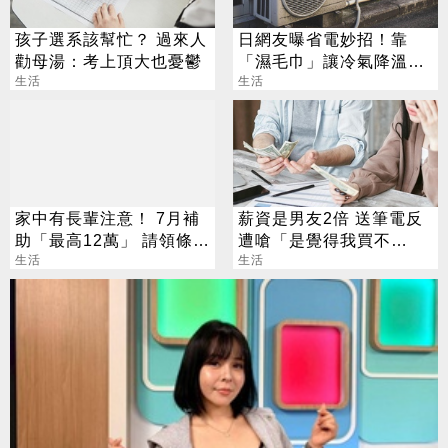
孩子選系該幫忙？ 過來人
日網友曝省電妙招！靠
勸母湯：考上頂大也憂鬱
「濕毛巾」讓冷氣降溫
生活
空調業者：不建議
生活
家中有長輩注意！ 7月補
薪資是男友2倍 送筆電反
助「最高12萬」 請領條
遭嗆「是覺得我買不
件、方法一次看
生活
起」？ 網齊勸快逃
生活