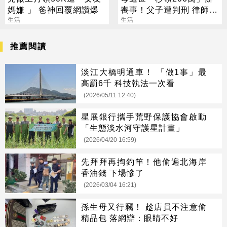
媽嫌 」 爸神回覆網讚爆
喪事！父子遭判刑 律師：
生活
搶錢先下手是罪
生活
推薦閱讀
淡江大橋明通車！ 「做1事」最
高罰6千 科技執法一次看
(2026/05/11 12:40)
星展銀行攜手荒野保護協會啟動
「生態淡水河守護星計畫」
(2026/04/20 16:59)
先拜拜再掏釣竿！他偷遍北海岸
香油錢 下場慘了
(2026/03/04 16:21)
孫生母又行竊！ 趁店員不注意偷
精品包 落網辯：眼睛不好