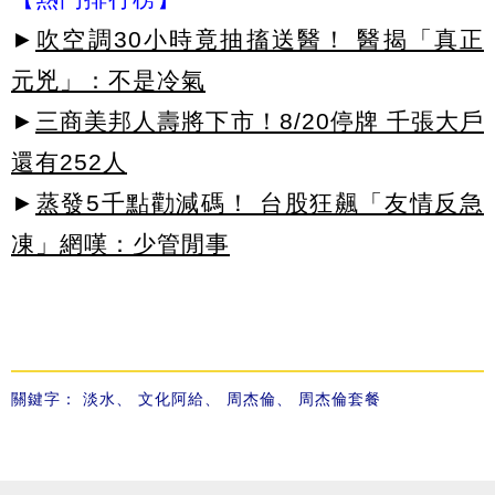
►
吹空調30小時竟抽搐送醫！ 醫揭「真正
元兇」：不是冷氣
►
三商美邦人壽將下市！8/20停牌 千張大戶
還有252人
►
蒸發5千點勸減碼！ 台股狂飆「友情反急
凍」網嘆：少管閒事
關鍵字：
淡水
、
文化阿給
、
周杰倫
、
周杰倫套餐