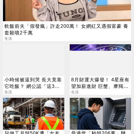
軟飯前夫「假發瘋」詐走200萬！ 女網紅又遇假富豪 養
套殺噴2千萬
生活
小時候被逼到哭 長大竟靠
8月財運大爆發！ 4星座有
它吃飯？ 網公認「這3
望加薪進財 巨蟹、摩羯最
招」最划算
生活
有感
生活
兒做工月領50K遭「女友
母過世「秒領206萬」辦