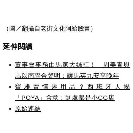
（圖／翻攝自老街文化阿給臉書）
延伸閱讀
董事會事務由馬家大姊扛！ 周美青與
馬以南聯合聲明：讓馬英九安享晚年
寶雅賣情趣用品？西班牙人揭
「POYA」含意：到處都是小GG店
原始連結