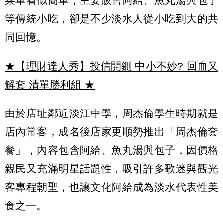
菜單看似簡單，主要販售阿給、魚丸湯與包子
等傳統小吃，卻是不少淡水人從小吃到大的共
同回憶。
★【理財達人秀】投信開鍘 中小不妙? 回血又
解套 清單勝利組
★
由於店址鄰近淡江中學，周杰倫學生時期就是
店內常客，成名後店家更順勢推出「周杰倫套
餐」，內容包含阿給、魚丸湯與包子，因價格
親民又充滿明星話題性，吸引許多歌迷與觀光
客專程朝聖，也讓文化阿給成為淡水代表性美
食之一。