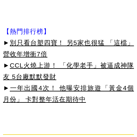
【熱門排行榜】
►
別只看台塑四寶！ 另5家也很猛 「這檔」
營收年增衝7倍
►
CCL火燒上游！ 「化學老手」被逼成神隊
友 5台廠默默發財
►
一年出國4次！ 他曝安排旅遊「黃金4個
月份」 卡對整年活在期待中