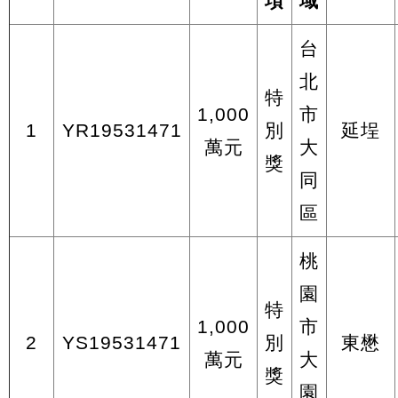
項
域
台
北
特
1,000
市
1
YR19531471
別
延埕
萬元
大
獎
同
區
桃
園
特
1,000
市
2
YS19531471
別
東懋
萬元
大
獎
園