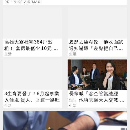
PR・NIKE AIR MAX
高雄大寮社宅384戶出
履歷丟給AI改！他收面試
租！ 套房最低4410元 這
通知嚇壞「差點把自己送
日起開放申請
生活
走」
生活
3生肖要發了！8月起事業
長輩喊「念企管當總經
入佳境 貴人、財運一路旺
理」他填志願天人交戰 過
生活
來人曝殘酷真相
生活