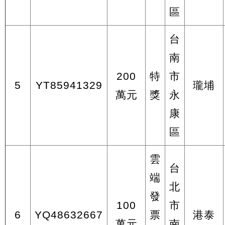
區
台
南
200
特
市
5
YT85941329
瓏埔
萬元
獎
永
康
區
雲
台
端
北
發
100
市
6
YQ48632667
票
港泰
萬元
南