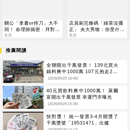
關公「拿書or持刀」大不
店員刷完條碼「綠茶沒擺
同！ 命理師揭密：拜對大
正」 央大男嗆：你受什麼
加分、拜錯恐虧本
生活
教育？
生活
推薦閱讀
全聯開出千萬發票！ 139元買火
鍋料爽中1000萬 107元抱走200
萬
(2026/05/25 16:48)
40元買飲料爽中1000萬！ 萊爾
富開出千萬發票 幸運門市曝光
(2026/05/25 15:26)
快對獎！ 統一發票3-4月開獎了
千萬獎號「19531471」出爐
(2026/05/25 14:12)