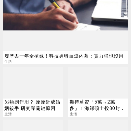
履歷丟一年全槓龜！科技男曝血淚內幕：實力強也沒用
生活
另類副作用？ 瘦瘦針成婚
期待薪資「5萬→2萬
姻殺手 研究曝關鍵原因
多」！海歸碩士投80封履
生活
歷沒上岸：連香蕉都不給
生活