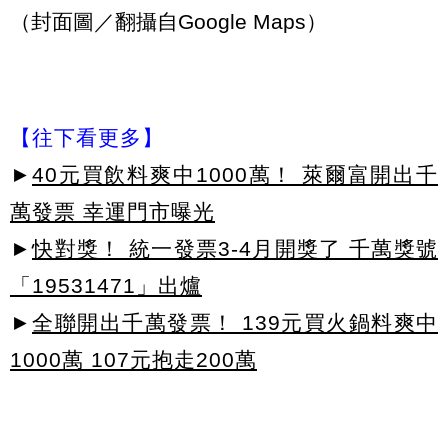
（封面圖／翻攝自Google Maps）
【往下看更多】
►
40元買飲料爽中1000萬！ 萊爾富開出千
萬發票 幸運門市曝光
►
快對獎！ 統一發票3-4月開獎了 千萬獎號
「19531471」出爐
►
全聯開出千萬發票！ 139元買火鍋料爽中
1000萬 107元抱走200萬