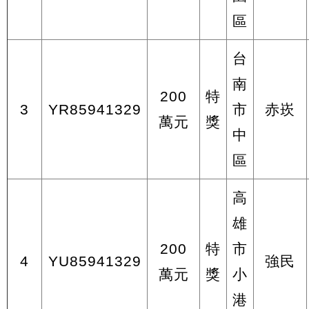
區
台
南
200
特
3
YR85941329
市
赤崁
萬元
獎
中
區
高
雄
200
特
市
4
YU85941329
強民
萬元
獎
小
港