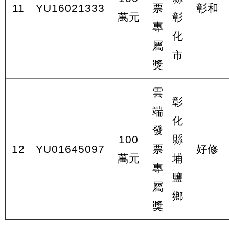
11
YU16021333
票
彰和
萬元
彰
專
化
屬
市
獎
雲
彰
端
化
發
100
縣
12
YU01645097
票
好修
萬元
埔
專
鹽
屬
鄉
獎