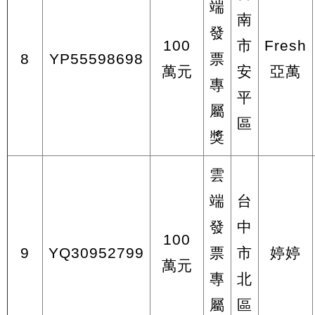
端
南
發
100
市
Fresh
8
YP55598698
票
萬元
安
亞萬
專
平
屬
區
獎
雲
端
台
發
中
100
9
YQ30952799
票
市
婷婷
萬元
專
北
屬
區