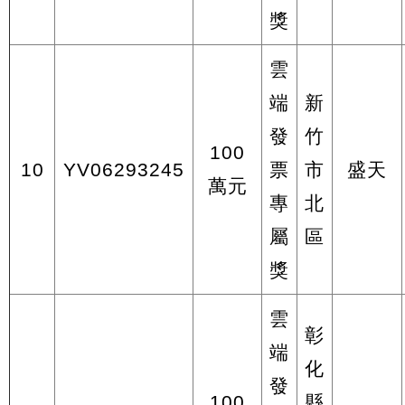
獎
雲
端
新
發
竹
100
10
YV06293245
票
市
盛天
萬元
專
北
屬
區
獎
雲
彰
端
化
發
100
縣