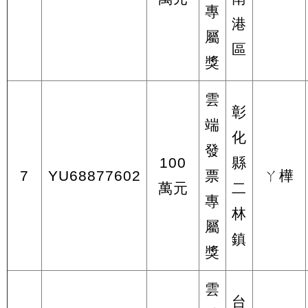
專
港
屬
區
獎
雲
彰
端
化
發
100
縣
7
YU68877602
票
ㄚ樺
萬元
二
專
林
屬
鎮
獎
雲
台