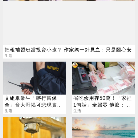
把報補習班當投資小孩？ 作家媽一針見血：只是圖心安
生活
文組畢業生「轉行當保
省吃儉用存50萬！「家裡
全」台大哥揭可悲現實：
1句話」全歸零 他淚：窮
薪水跟原本一樣
生活
人小孩活著好難
生活