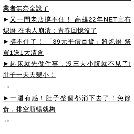
業者無奈全說了
►
又一間老店撐不住！ 高雄22年NET宣布
熄燈 在地人崩潰：青春回憶沒了
►
撐不住了！ 「39元平價百貨」將熄燈 祭
買1送1大清倉
►起床就先做件事，沒三天小腹就不見了!
肚子一天天變小！
PR
►一週有感！肚子整個都消下去了！免節
食，排空順暢就夠
PR