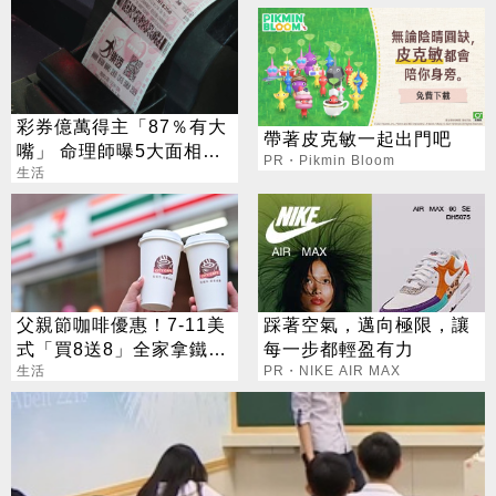
彩券億萬得主「87％有大
帶著皮克敏一起出門吧
嘴」 命理師曝5大面相：
PR・Pikmin Bloom
看1部位就知
生活
父親節咖啡優惠！7-11美
踩著空氣，邁向極限，讓
式「買8送8」全家拿鐵2
每一步都輕盈有力
杯85元
生活
PR・NIKE AIR MAX