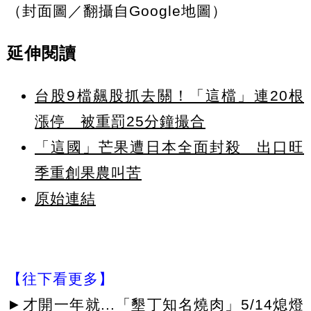
（封面圖／翻攝自Google地圖）
延伸閱讀
台股9檔飆股抓去關！「這檔」連20根
漲停 被重罰25分鐘撮合
「這國」芒果遭日本全面封殺 出口旺
季重創果農叫苦
原始連結
【往下看更多】
►
才開一年就...「墾丁知名燒肉」5/14熄燈