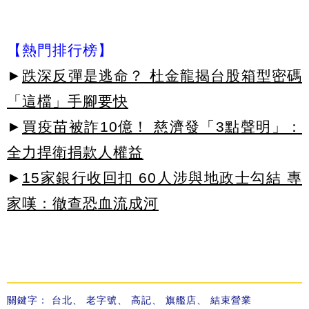
【熱門排行榜】
►
跌深反彈是逃命？ 杜金龍揭台股箱型密碼
「這檔」手腳要快
►
買疫苗被詐10億！ 慈濟發「3點聲明」：
全力捍衛捐款人權益
►
15家銀行收回扣 60人涉與地政士勾結 專
家嘆：徹查恐血流成河
關鍵字：
台北
、
老字號
、
高記
、
旗艦店
、
結束營業