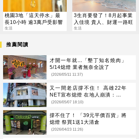
桃園3地「這天停水」最
3生肖要發了！8月起事業
長10小時 逾3萬戶受影響
入佳境 貴人、財運一路旺
生活
生活
推薦閱讀
才開一年就...「墾丁知名燒肉」
5/14熄燈 業者無奈全說了
(2026/05/11 11:37)
又一間老店撐不住！ 高雄22年
NET宣布熄燈 在地人崩潰：青春
回憶沒了
(2026/05/07 18:10)
撐不住了！ 「39元平價百貨」將
熄燈 祭買1送1大清倉
(2026/04/23 11:26)