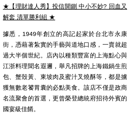
★【理財達人秀】投信開鍘 中小不妙? 回血又
解套 清單勝利組
★
據悉，1949年創立的高記起家於台北市永康
街，憑藉著紮實的手藝與道地口感，一賣就超
過大半個世紀。店內以種類豐富的上海點心與
江浙料理聞名遐邇，舉凡招牌的上海鐵鍋生煎
包、蟹殼黃、東坡肉及蜜汁叉燒酥等，都是擄
獲無數老饕胃囊的必點美食。該店不僅是政商
名流聚會的首選，更曾榮登總統府招待外賓的
國宴級佳餚。