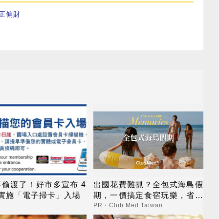
正偏財
偷渡了！好市多宣布 4
出國花費難抓？全包式海島假
起實施「電子掃卡」入場
期，一價搞定食宿玩樂，省錢
更省心！
PR・Club Med Taiwan