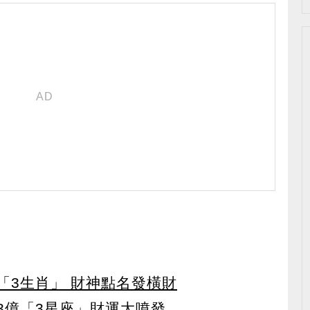
「3生肖」 財神點名發橫財
3億「3星座」財運大噴發