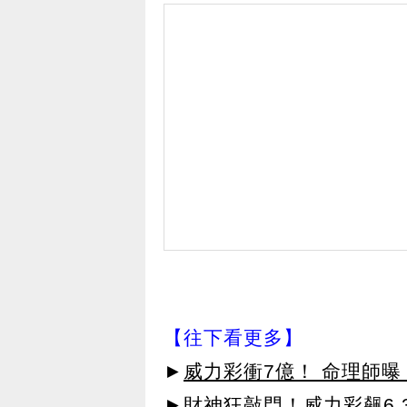
【往下看更多】
►
威力彩衝7億！ 命理師曝
►
財神狂敲門！威力彩飆6.