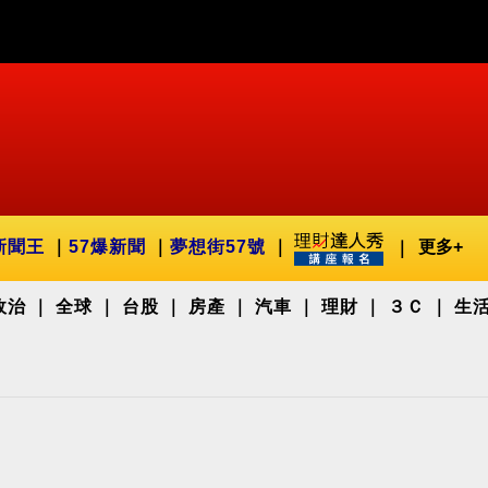
新聞王
57爆新聞
夢想街57號
更多+
政治
全球
台股
房產
汽車
理財
３Ｃ
生