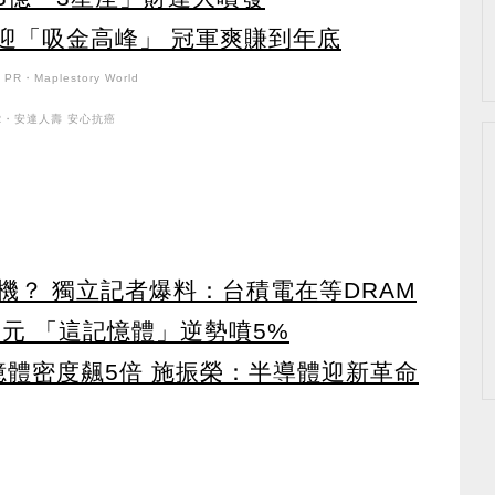
肖迎「吸金高峰」 冠軍爽賺到年底
PR・Maplestory World
R・安達人壽 安心抗癌
機？ 獨立記者爆料：台積電在等DRAM
5元 「這記憶體」逆勢噴5%
 記憶體密度飆5倍 施振榮：半導體迎新革命