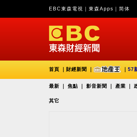
EBC東森電視
｜
東森Apps
｜
简体
首頁
財經新聞
57
最新
焦點
影音新聞
產業
其它