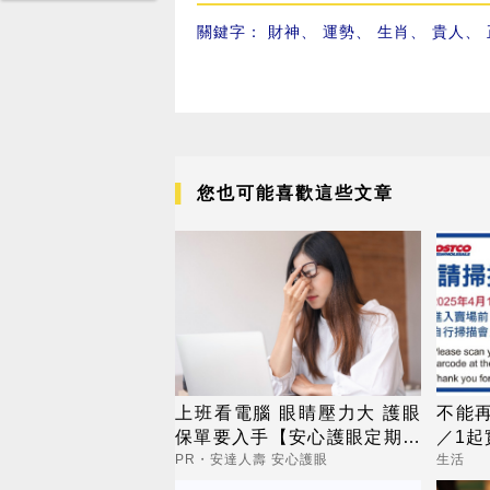
關鍵字：
財神
、
運勢
、
生肖
、
貴人
、
您也可能喜歡這些文章
上班看電腦 眼睛壓力大 護眼
不能再
保單要入手【安心護眼定期眼
／1
睛險】
PR・安達人壽 安心護眼
生活