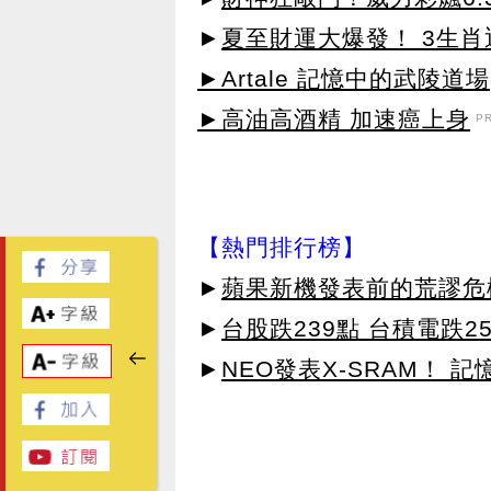
►
夏至財運大爆發！ 3生
►Artale 記憶中的武陵道場
►高油高酒精 加速癌上身
P
【熱門排行榜】
►
蘋果新機發表前的荒謬危
►
台股跌239點 台積電跌2
►
NEO發表X-SRAM！