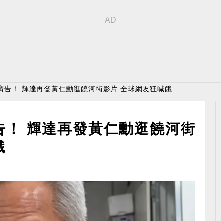
廣告！ 輝達再發黃仁勳逛饒河街影片 全球網友狂喊餓
告！ 輝達再發黃仁勳逛饒河街
餓