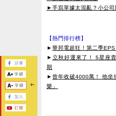
►手寫單據太混亂？小公司
【熱門排行榜】
►
華邦電超狂！第二季EPS 
►
立秋好運來了！ 5星座
期
►
曾年收破4000萬！ 他
樂」