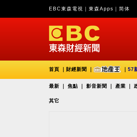
EBC東森電視
｜
東森Apps
｜
简体
首頁
財經新聞
57
最新
焦點
影音新聞
產業
其它