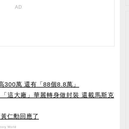
300萬 還有「88個8.8萬」
 「這大廠」華麗轉身做封裝 還載馬斯克
 黃仁勳回應了
ory World