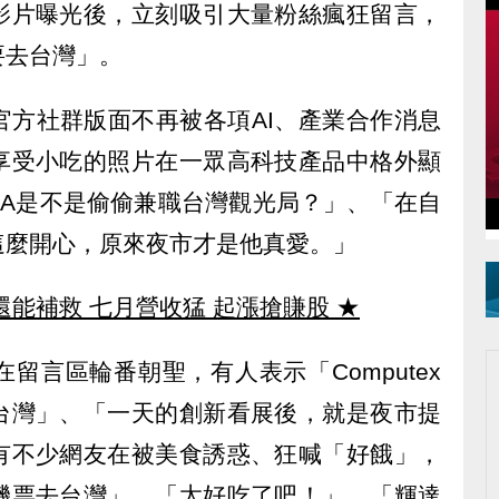
影片曝光後，立刻吸引大量粉絲瘋狂留言，
要去台灣」。
官方社群版面不再被各項AI、產業合作消息
享受小吃的照片在一眾高科技產品中格外顯
DIA是不是偷偷兼職台灣觀光局？」、「在自
這麼開心，原來夜市才是他真愛。」
還能補救 七月營收猛 起漲搶賺股
★
留言區輪番朝聖，有人表示「Computex
台灣」、「一天的創新看展後，就是夜市提
有不少網友在被美食誘惑、狂喊「好餓」，
機票去台灣」、「太好吃了吧！」、「輝達