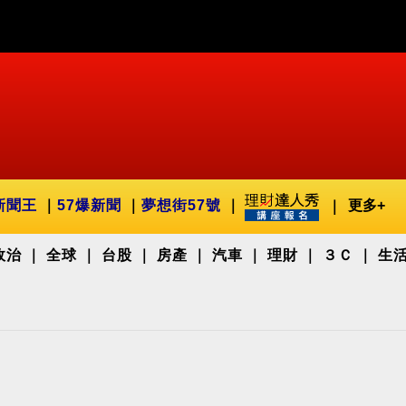
新聞王
57爆新聞
夢想街57號
更多+
政治
全球
台股
房產
汽車
理財
３Ｃ
生