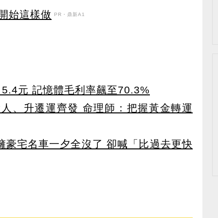
開始這樣做
PR・鼎新A1
5.4元 記憶體毛利率飆至70.3%
貴人、升遷運齊發 命理師：把握黃金轉運
坐擁豪宅名車一夕全沒了 卻喊「比過去更快