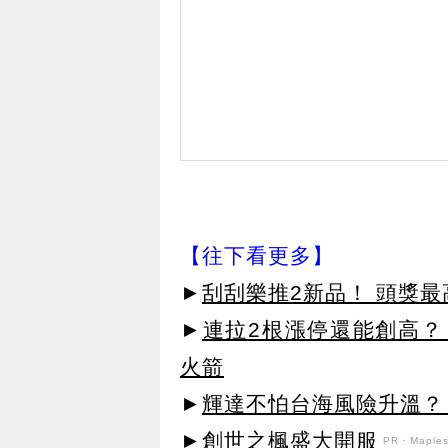
【往下看更多】
►
刮刮樂推2新品！ 頭獎最高
►
連拉2根漲停還能創高？
火箭
►
輝達不怕台海風險升溫？
►創世之楓盛大開服
PR・Maplest