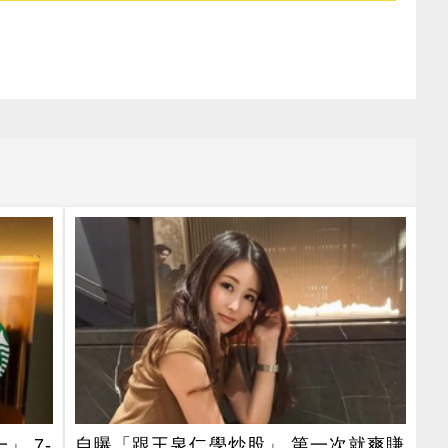
 7-
自曝「跟王泉仁學炒股」 第一次就爽賺