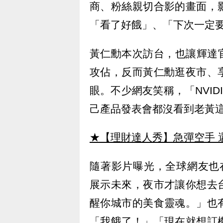
商、粉絲親切合影的畫面，
「看了好餓」、「下次一定
黃仁勳本次訪台，也讓輝達
攻佔，反而黃仁勳逛夜市、
眼。不少網友笑稱，「NVI
己產品發表會都沒看到老黃
★【理財達人秀】急彈空手 
隨著影片曝光，全球網友也在
展示未來，夜市才讓你想去
醒你城市的美食靈魂。」也
「我餓了！」「現在就想訂