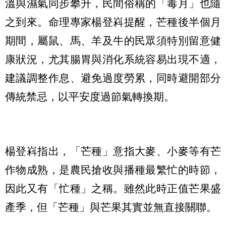
溫與濕氣同步攀升，民間俗稱的「毒月」也隨
之到來。命理專家楊登嵙提醒，芒種後半個月
期間，屬鼠、馬、羊及牛的民眾須特別留意健
康狀況，尤其腸胃與消化系統容易出現不適，
建議調整作息、避免過度勞累，同時避開部分
傳統禁忌，以平安度過節氣轉換期。
楊登嵙指出，「芒種」意指大麥、小麥等有芒
作物成熟，是農民搶收與播種最繁忙的時節，
因此又有「忙種」之稱。雖然此時正值芒果盛
產季，但「芒種」與芒果其實並無直接關聯。