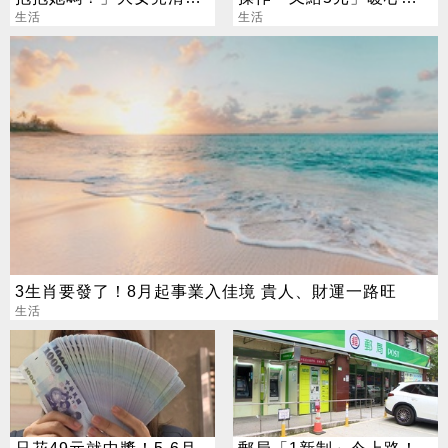
笑了
生活
動看哭網友
生活
3生肖要發了！8月起事業入佳境 貴人、財運一路旺
生活