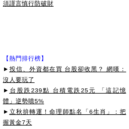
須謹言慎行防破財
【熱門排行榜】
►
投信、外資都在買 台股卻收黑？ 網嘆：
沒人要玩了
►
台股跌239點 台積電跌25元 「這記憶
體」逆勢噴5%
►
立秋拚轉運！命理師點名「6生肖」：把
握黃金7天