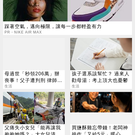
踩著空氣，邁向極限，讓每一步都輕盈有力
PR・NIKE AIR MAX
母過世「秒領206萬」辦
孩子選系該幫忙？ 過來人
喪事！父子遭判刑 律師：
勸母湯：考上頂大也憂鬱
搶錢先下手是罪
生活
生活
父痛失小女兒「能再讓我
買鹽酥雞忘帶錢！老闆神
抱抱她嗎？」大女兒清醒
操作「又給5元」暖心舉