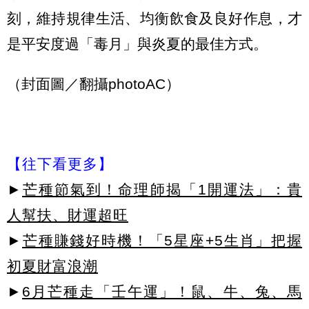
刻，維持規律生活、均衡飲食及良好作息，才
是平安度過「毒月」與炎夏的最佳方式。
（封面圖／翻攝photoAC）
【往下看更多】
►
芒種節氣到！命理師揭「1開運法」：貴
人幫扶、財運超旺
►
芒種賺錢好時機！「5星座+5生肖」把握
初夏財富浪潮
►
6月芒種走「壬午運」！鼠、牛、兔、馬