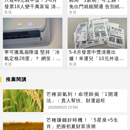
只花49元就中獎！5-6月
郵局「1新制」今上路！
發票18人變千萬富翁 清冊
免出門就能開通 告別紙本
下午公布
生活
不用跑臨櫃
生活
寧可搬風扇降溫 堅持「冷
5-6月發票中獎清冊出
氣定格28度」？ 網笑：全
爐！幸運兒「10元外送
台長輩通病
生活
費」抱走千萬大獎
生活
推薦閱讀
芒種節氣到！命理師揭「1開運
法」：貴人幫扶、財運超旺
(2026/05/25 15:56)
芒種賺錢好時機！「5星座+5生
肖」把握初夏財富浪潮