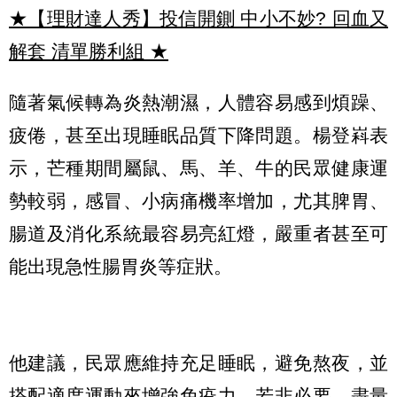
★【理財達人秀】投信開鍘 中小不妙? 回血又
解套 清單勝利組
★
隨著氣候轉為炎熱潮濕，人體容易感到煩躁、
疲倦，甚至出現睡眠品質下降問題。楊登嵙表
示，芒種期間屬鼠、馬、羊、牛的民眾健康運
勢較弱，感冒、小病痛機率增加，尤其脾胃、
腸道及消化系統最容易亮紅燈，嚴重者甚至可
能出現急性腸胃炎等症狀。
他建議，民眾應維持充足睡眠，避免熬夜，並
搭配適度運動來增強免疫力。若非必要，盡量