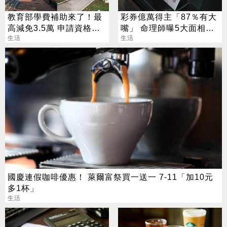
教育部學費補助來了！最
彩券億萬得主「87％有大
高減免3.5萬 申請資格一
嘴」 命理師曝5大面相：
次看
生活
看1部位就知
生活
國慶連假咖啡優惠！ 萊爾富祭買一送一 7-11「加10元
多1杯」
生活