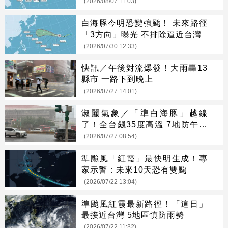
(2026/08/07 11:03)
白海豚今明恐變強颱！ 未來路徑
「3方向」曝光 不排除逼近台灣
(2026/07/30 12:33)
快訊／午後對流爆發！大雨轟13
縣市 一路下到晚上
(2026/07/27 14:01)
淑麗氣象／「準白海豚」越線
了！全台飆35度高溫 7地防午後
大雨
(2026/07/27 08:54)
準颱風「紅霞」最快明生成！專
家示警：未來10天恐有雙颱
(2026/07/22 13:04)
準颱風紅霞最新路徑！「這日」
最接近台灣 5地區慎防雨勢
(2026/07/22 11:32)