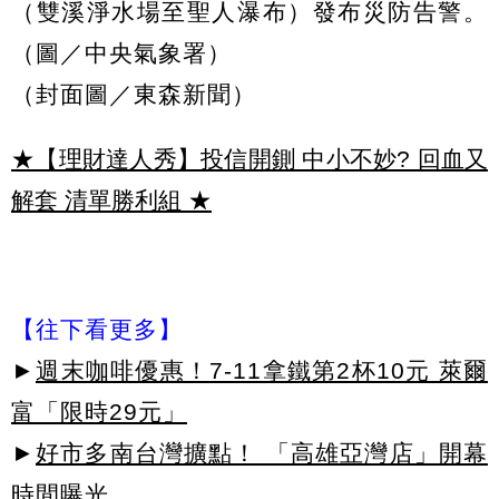
（雙溪淨水場至聖人瀑布）發布災防告警。
（圖／中央氣象署）
（封面圖／東森新聞）
★【理財達人秀】投信開鍘 中小不妙? 回血又
解套 清單勝利組
★
【往下看更多】
►
週末咖啡優惠！7-11拿鐵第2杯10元 萊爾
富「限時29元」
►
好市多南台灣擴點！ 「高雄亞灣店」開幕
時間曝光