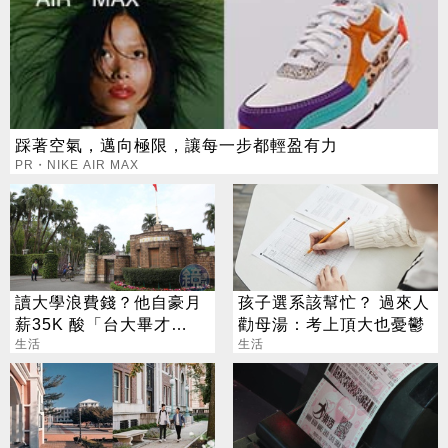
踩著空氣，邁向極限，讓每一步都輕盈有力
PR・NIKE AIR MAX
讀大學浪費錢？他自豪月
孩子選系該幫忙？ 過來人
薪35K 酸「台大畢才
勸母湯：考上頂大也憂鬱
31K」笑死
生活
生活