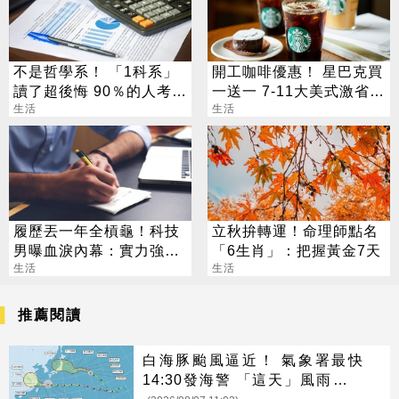
不是哲學系！ 「1科系」
開工咖啡優惠！ 星巴克買
讀了超後悔 90％的人考不
一送一 7-11大美式激省
上證照
生活
512元
生活
履歷丟一年全槓龜！科技
立秋拚轉運！命理師點名
男曝血淚內幕：實力強也
「6生肖」：把握黃金7天
沒用
生活
生活
推薦閱讀
白海豚颱風逼近！ 氣象署最快
14:30發海警 「這天」風雨最猛
烈