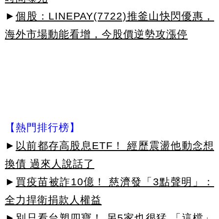
►
個股：LINEPAY(7722)推釜山快閃優惠，
海外市場動能看增，今股價逆勢攻漲停
【熱門排行榜】
►
以前都存高股息ETF！ 經歷震盪他動念想
換債 過來人說話了
►
買疫苗被詐10億！ 慈濟發「3點聲明」：
全力捍衛捐款人權益
►
別只看台塑四寶！ 另5家也很猛 「這檔」