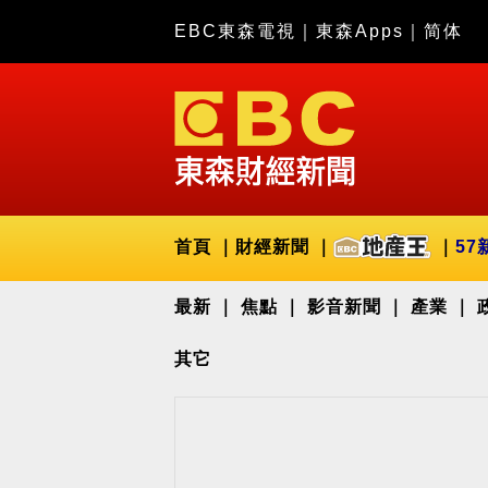
EBC東森電視
｜
東森Apps
｜
简体
首頁
財經新聞
57
最新
焦點
影音新聞
產業
其它