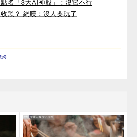
點名「3大AI神股」：沒它不行
卻收黑？ 網嘆：沒人要玩了
寶媽
PR
PR・安達人壽 安心抗癌