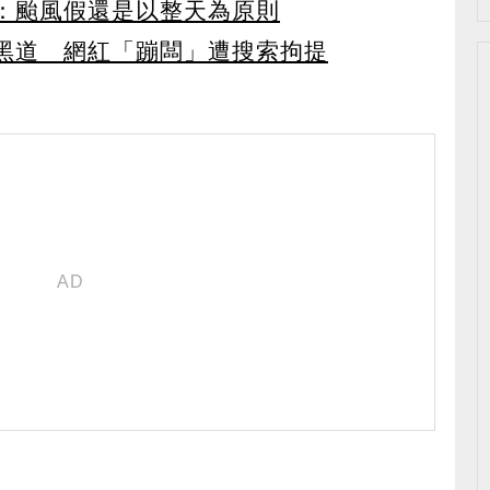
：颱風假還是以整天為原則
黑道 網紅「蹦闆」遭搜索拘提