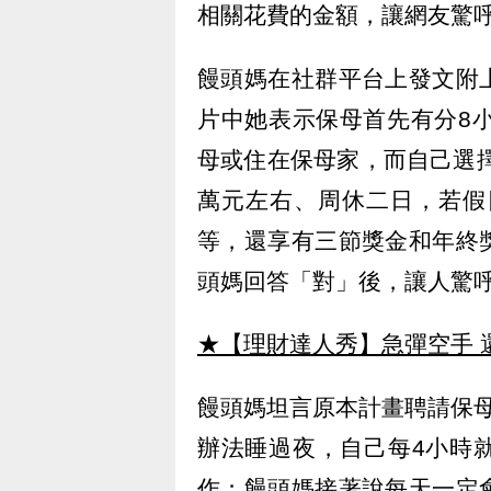
相關花費的金額，讓網友驚
饅頭媽在社群平台上發文附
片中她表示保母首先有分8
母或住在保母家，而自己選擇
萬元左右、周休二日，若假
等，還享有三節獎金和年終
頭媽回答「對」後，讓人驚
★【理財達人秀】急彈空手 
饅頭媽坦言原本計畫聘請保
辦法睡過夜，自己每4小時
作；饅頭媽接著說每天一定