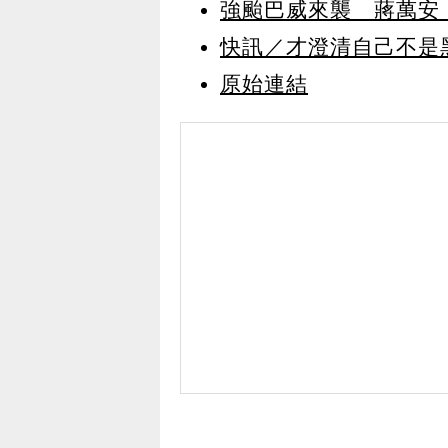
強颱巴威來襲 蔣萬安
快訊／才澄清自己不是
原始連結