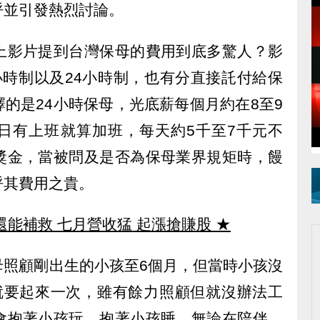
呼並引發熱烈討論。
上影片提到台灣保母的費用到底多驚人？影
小時制以及24小時制，也有分直接託付給保
的是24小時保母，光底薪每個月約在8至9
日有上班就算加班，每天約5千至7千元不
獎金，當被問及是否為保母業界規矩時，饅
呼其費用之貴。
還能補救 七月營收猛 起漲搶賺股
★
母照顧剛出生的小孩至6個月，但當時小孩沒
就要起來一次，雖有餘力照顧但就沒辦法工
會抱著小孩玩、抱著小孩睡，無論在陪伴、