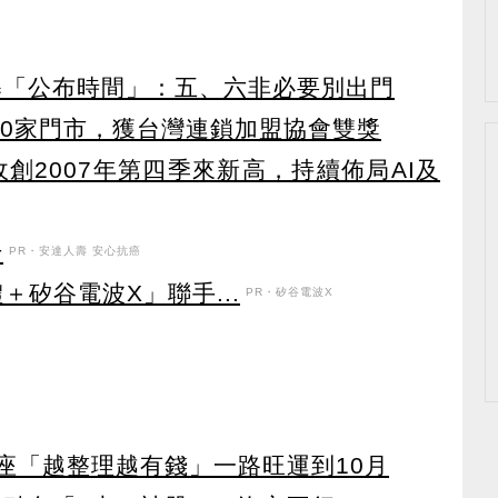
曝「公布時間」：五、六非必要別出門
10家門市，獲台灣連鎖加盟協會雙獎
營收創2007年第四季來新高，持續佈局AI及
升
PR・安達人壽 安心抗癌
＋矽谷電波X」聯手...
PR・矽谷電波X
星座「越整理越有錢」一路旺運到10月