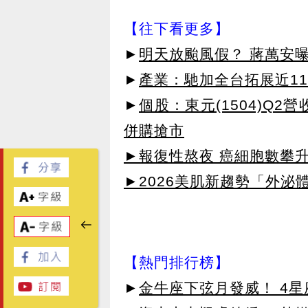
【往下看更多】
►
明天放颱風假？ 蔣萬安
►
產業：馳加全台拓展近1
►
個股：東元(1504)Q2
併購搶市
►報復性熬夜 癌細胞數攀
►2026美肌新趨勢「外泌體
【熱門排行榜】
►
金牛座下弦月發威！ 4