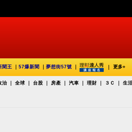
新聞王
57爆新聞
夢想街57號
更多+
政治
全球
台股
房產
汽車
理財
３Ｃ
生