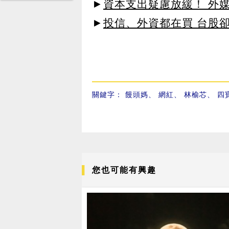
►
資本支出疑慮放緩！ 外媒
►
投信、外資都在買 台股
關鍵字：
饅頭媽
、
網紅
、
林榆芯
、
四
您也可能有興趣