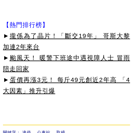
【熱門排行榜】
►
攏係為了晶片！「斷交19年」 哥斯大黎
加連2年來台
►
颱風天！ 暖警下班途中遇視障人士 冒雨
陪走回家
►
蛋價再漲3元！ 每斤49元創近2年高 「4
大因素」推升引爆
關鍵字：
違停
、
公車站
、
取締