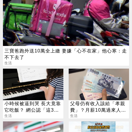
三寶爸跑外送10萬全上繳 妻嫌「心不在家」他心寒：走
不下去了
生活
小時候被逼到哭 長大竟靠
父母仍有收入該給「孝親
它吃飯？ 網公認「這3
費」？月薪10萬過來人：
招」最划算
生活
時候未到
生活