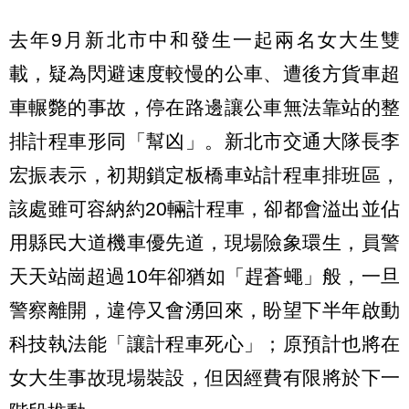
去年9月新北市中和發生一起兩名女大生雙
載，疑為閃避速度較慢的公車、遭後方貨車超
車輾斃的事故，停在路邊讓公車無法靠站的整
排計程車形同「幫凶」。新北市交通大隊長李
宏振表示，初期鎖定板橋車站計程車排班區，
該處雖可容納約20輛計程車，卻都會溢出並佔
用縣民大道機車優先道，現場險象環生，員警
天天站崗超過10年卻猶如「趕蒼蠅」般，一旦
警察離開，違停又會湧回來，盼望下半年啟動
科技執法能「讓計程車死心」；原預計也將在
女大生事故現場裝設，但因經費有限將於下一