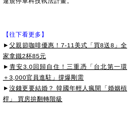
違規停車科技執法計畫。
【往下看更多】
►
父親節咖啡優惠！7-11美式「買8送8」全
家拿鐵2杯85元
►
青安3.0回歸自住！三重憑「台北第一環
＋3,000官員進駐」撐爆剛需
►
沒錢更要結婚？ 韓國年輕人瘋開「婚姻槓
桿」 買房拚翻轉階級