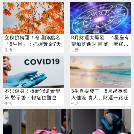
立秋拚轉運！命理師點名
8月財運大爆發！ 4星座有
「6生肖」：把握黃金7天
望加薪進財 巨蟹、摩羯最
生活
有感
生活
不只傷身！得新冠還會變
3生肖要發了！8月起事業
笨 醫示警：輕症也難逃
入佳境 貴人、財運一路旺
生活
生活