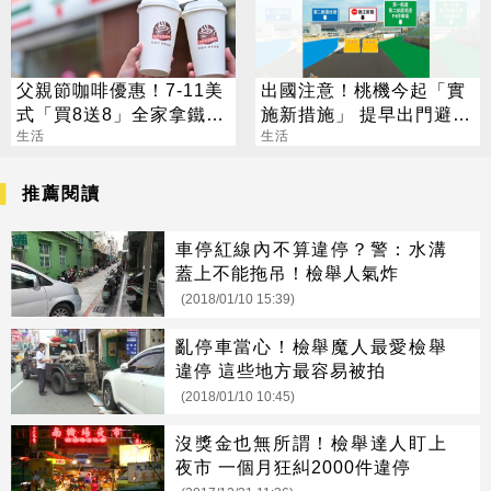
父親節咖啡優惠！7-11美
出國注意！桃機今起「實
式「買8送8」全家拿鐵2
施新措施」 提早出門避免
杯85元
生活
延誤登機
生活
推薦閱讀
車停紅線內不算違停？警：水溝
蓋上不能拖吊！檢舉人氣炸
(2018/01/10 15:39)
亂停車當心！檢舉魔人最愛檢舉
違停 這些地方最容易被拍
(2018/01/10 10:45)
沒獎金也無所謂！檢舉達人盯上
夜市 一個月狂糾2000件違停