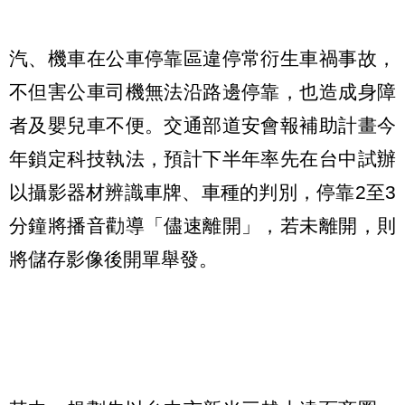
汽、機車在公車停靠區違停常衍生車禍事故，
不但害公車司機無法沿路邊停靠，也造成身障
者及嬰兒車不便。交通部道安會報補助計畫今
年鎖定科技執法，預計下半年率先在台中試辦
以攝影器材辨識車牌、車種的判別，停靠2至3
分鐘將播音勸導「儘速離開」，若未離開，則
將儲存影像後開單舉發。