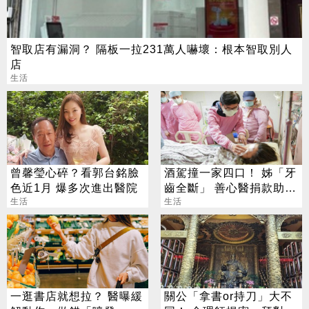
智取店有漏洞？ 隔板一拉231萬人嚇壞：根本智取別人
店
生活
曾馨瑩心碎？看郭台銘臉
酒駕撞一家四口！ 姊「牙
色近1月 爆多次進出醫院
齒全斷」 善心醫捐款助重
生活
建
生活
一逛書店就想拉？ 醫曝緩
關公「拿書or持刀」大不