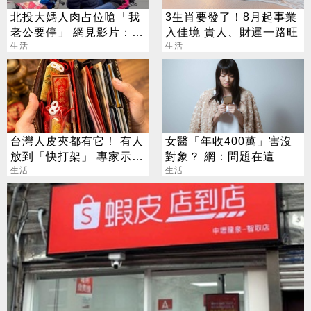
北投大媽人肉占位嗆「我
3生肖要發了！8月起事業
老公要停」 網見影片：難
入佳境 貴人、財運一路旺
怪是夫妻
生活
生活
台灣人皮夾都有它！ 有人
女醫「年收400萬」害沒
放到「快打架」 專家示
對象？ 網：問題在這
警：會過期
生活
生活