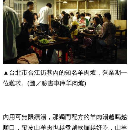
▲台北市合江街巷內的知名羊肉爐，營業期一
位難求。(圖／臉書車庫羊肉爐)
內用可無限續湯，那獨門配方的羊肉湯越喝越
順口，帶皮山羊肉也越煮越軟爛越好吃，山羊