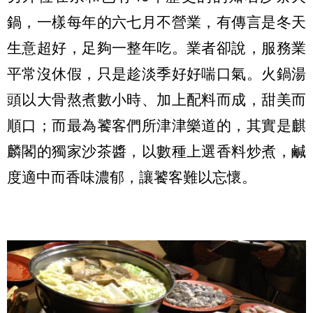
鍋，一樣每年的六七月不營業，有傳言是冬天
生意超好，足夠一整年吃。業者卻說，服務業
平常沒休假，只是趁淡季好好喘口氣。火鍋湯
頭以大骨熬煮數小時、加上配料而成，甜美而
順口；而最為饕客們所津津樂道的，其實是麒
麟閣的獨家沙茶醬，以數種上選香料炒煮，鹹
度適中而香味濃郁，讓饕客難以忘懷。