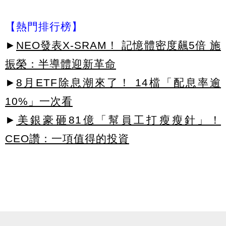
【熱門排行榜】
►
NEO發表X-SRAM！ 記憶體密度飆5倍 施
振榮：半導體迎新革命
►
8月ETF除息潮來了！ 14檔「配息率逾
10%」一次看
►
美銀豪砸81億「幫員工打瘦瘦針」！
CEO讚：一項值得的投資