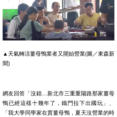
▲天氣轉涼薑母鴨業者又開始營業(圖／東森新
聞)
網友回答「沒錯…新北市三重重陽路那家薑母
鴨已經這樣十幾年了，鐵門拉下出國玩」、
「我大學同學家在賣薑母鴨，夏天沒營業的時