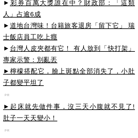
►
彩券百萬大獎誰在中？財政部：「這類
人」占逾6成
►
道地台灣味！台籍旅客退房「留下它」 瑞
士飯店員工吃上癮
►
台灣人皮夾都有它！ 有人放到「快打架」
專家示警：別亂丟
►檸檬搭配它，臉上斑點全部消失了，小肚
子都變平坦了
PR
►起床就先做件事，沒三天小腹就不見了!
肚子一天天變小！
PR