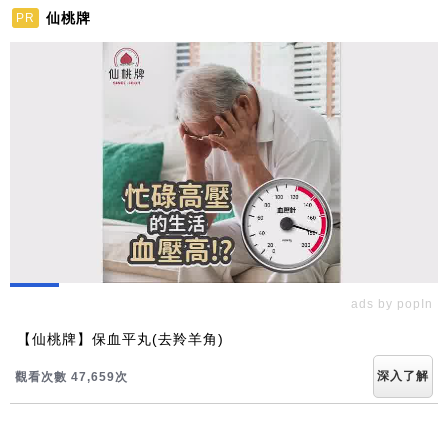
仙桃牌
PR
ads by popIn
【仙桃牌】保血平丸(去羚羊角)
深入了解
觀看次數 47,665次