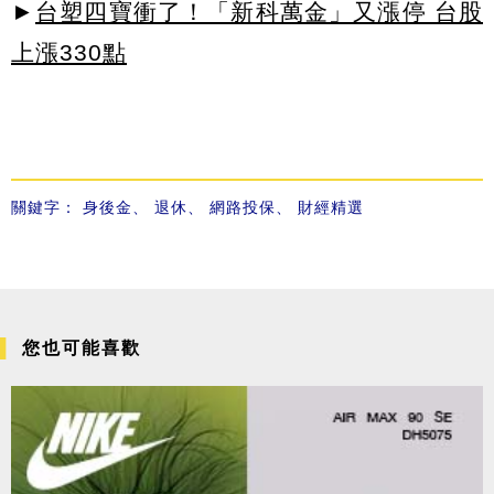
►
台塑四寶衝了！「新科萬金」又漲停 台股
上漲330點
關鍵字：
身後金
、
退休
、
網路投保
、
財經精選
您也可能喜歡