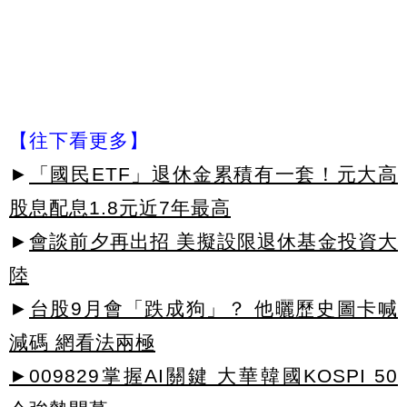
【往下看更多】
►
「國民ETF」退休金累積有一套！元大高
股息配息1.8元近7年最高
►
會談前夕再出招 美擬設限退休基金投資大
陸
►
台股9月會「跌成狗」？ 他曬歷史圖卡喊
減碼 網看法兩極
►009829掌握AI關鍵 大華韓國KOSPI 50