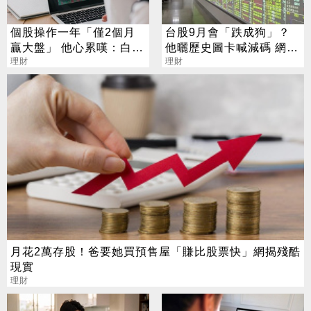
個股操作一年「僅2個月
台股9月會「跌成狗」？
贏大盤」 他心累嘆：白忙
他曬歷史圖卡喊減碼 網看
一場
理財
法兩極
理財
月花2萬存股！爸要她買預售屋「賺比股票快」網揭殘酷
現實
理財