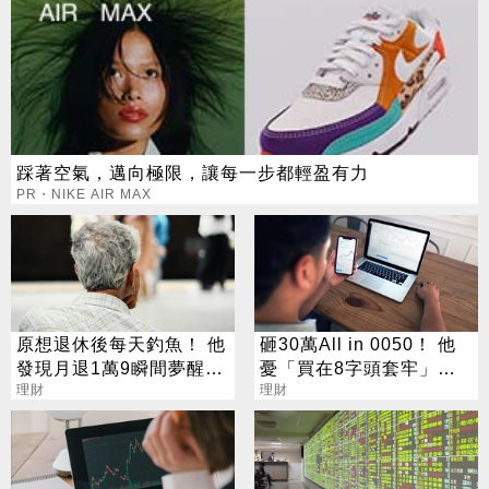
踩著空氣，邁向極限，讓每一步都輕盈有力
PR・NIKE AIR MAX
原想退休後每天釣魚！ 他
砸30萬All in 0050！ 他
發現月退1萬9瞬間夢醒：
憂「買在8字頭套牢」網
連20元豆漿也記帳
理財
笑：不會虧的
理財