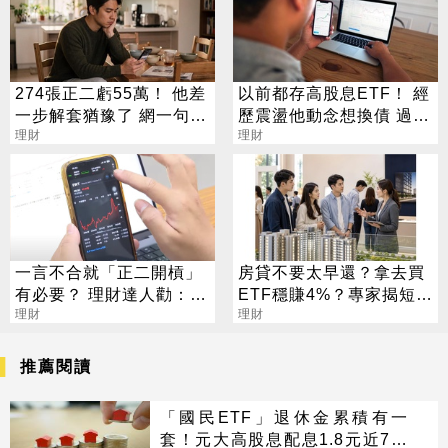
274張正二虧55萬！ 他差
以前都存高股息ETF！ 經
一步解套猶豫了 網一句話
歷震盪他動念想換債 過來
戳盲點
理財
人說話了
理財
一言不合就「正二開槓」
房貸不要太早還？拿去買
有必要？ 理財達人勸：曝
ETF穩賺4%？專家揭短影
險比例是關鍵
理財
音沒說完的真相
理財
推薦閱讀
「國民ETF」退休金累積有一
套！元大高股息配息1.8元近7年