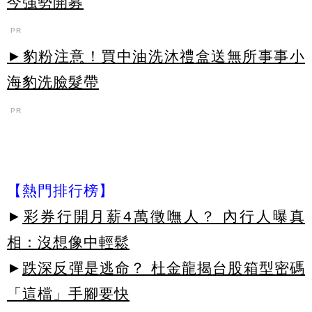
今強勢開募
PR
►豹粉注意！買中油洗沐禮盒送無所事事小
海豹洗臉髮帶
PR
【熱門排行榜】
►
彩券行開月薪4萬徵嘸人？ 內行人曝真
相：沒想像中輕鬆
►
跌深反彈是逃命？ 杜金龍揭台股箱型密碼
「這檔」手腳要快