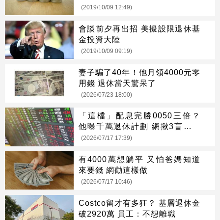
最高
(2019/10/09 12:49)
會談前夕再出招 美擬設限退休基
金投資大陸
(2019/10/09 09:19)
妻子騙了40年！他月領4000元零
用錢 退休當天驚呆了
(2026/07/23 18:00)
「這檔」配息完勝0050三倍？
他曝千萬退休計劃 網揪3盲點打
臉
(2026/07/17 17:39)
有4000萬想躺平 又怕爸媽知道
來要錢 網勸這樣做
(2026/07/17 10:46)
Costco留才有多狂？ 基層退休金
破2920萬 員工：不想離職