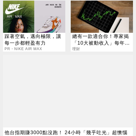
踩著空氣，邁向極限，讓
總有一款適合你！專家揭
每一步都輕盈有力
「10大被動收入」每年多
PR・NIKE AIR MAX
領248萬
理財
他台指期賺3000點沒跑！ 24小時「幾乎吐光」超懊惱