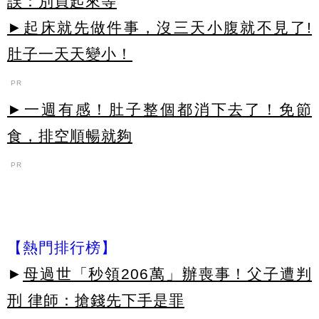
誤：別買起來等
►起床就先做件事，沒三天小腹就不見了!
肚子一天天變小！
PR
►一週有感！肚子整個都消下去了！免節
食，排空順暢就夠
PR
【熱門排行榜】
►
母過世「秒領206萬」辦喪事！父子遭判
刑 律師：搶錢先下手是罪