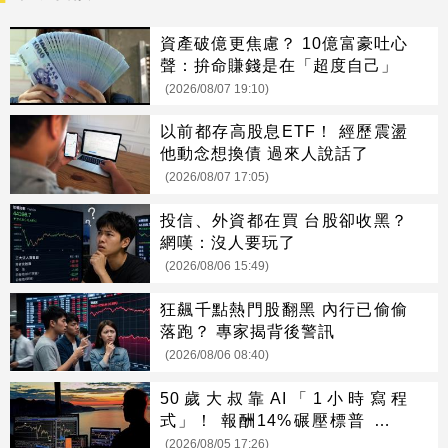
資產破億更焦慮？ 10億富豪吐心
聲：拚命賺錢是在「超度自己」
(2026/08/07 19:10)
以前都存高股息ETF！ 經歷震盪
他動念想換債 過來人說話了
(2026/08/07 17:05)
投信、外資都在買 台股卻收黑？
網嘆：沒人要玩了
(2026/08/06 15:49)
狂飆千點熱門股翻黑 內行已偷偷
落跑？ 專家揭背後警訊
(2026/08/06 08:40)
50歲大叔靠AI「1小時寫程
式」！ 報酬14%碾壓標普 直接
辭職去炒股
(2026/08/05 17:26)