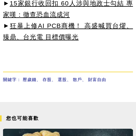
►
15家銀行收回扣 60人涉與地政士勾結 專
家嘆：徹查恐血流成河
►
狂暴上修AI PCB商機！ 高盛喊買台燿、
臻鼎、台光電 目標價曝光
關鍵字：
壓歲錢
、
存股
、
選股
、
散戶
、
財富自由
您也可能喜歡