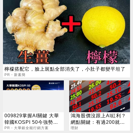
檸檬搭配它，臉上斑點全部消失了，小肚子都變平坦了
PR・新素簡
009829掌握AI關鍵 大華
鴻海股價沒跟上AI紅利？
韓國KOSPI 50今強勢開
網點關鍵：有過200就算
募
PR・大華銀全能行銷方案
漲
理財