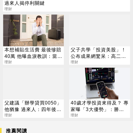
過來人揭停利關鍵
理財
本想補貼生活費 最後慘賠
父子共學「投資美股」！
40萬 他曝血淚教訓：當沖
公布成果網驚呆：高二帳
是毒藥
理財
戶就破百萬
理財
父建議「辦學貸買0050」
40歲才學投資來得及？ 專
他猶豫 過來人：四年後會
家曝「3大優勢」：勝率
感謝爸爸
理財
比年輕人高
理財
推薦閱讀