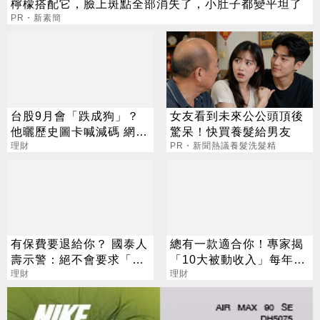
檸檬搭配它，臉上斑點全部消失了，小肚子都變平坦了
PR・新素簡
台股9月會「跌成狗」？
女友看到未來公公頭頂後
他曬歷史圖卡喊減碼 網看
驚呆！快買養髮給男友
法兩極
理財
PR・新聞熱議養髮洗髮精
有保費要退給你？ 國泰人
總有一款適合你！專家揭
壽示警：絕不會要求「這
「10大被動收入」每年多
2事」
理財
領248萬
理財