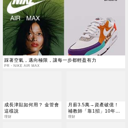
踩著空氣，邁向極限，讓每一步都輕盈有力
PR・NIKE AIR MAX
成長津貼如何用？ 金管會
月薪3.5萬→資產破億！
這樣說
補教師「靠1招」10年翻
理財
轉人生
理財