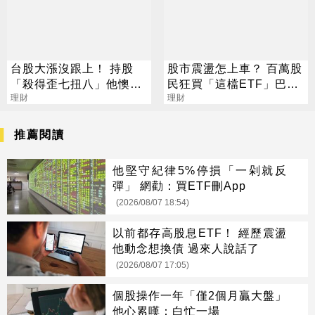
台股大漲沒跟上！ 持股
股市震盪怎上車？ 百萬股
「殺得歪七扭八」他懊惱
民狂買「這檔ETF」巴菲
過來人：玩久就習慣了
理財
特也推薦
理財
推薦閱讀
他堅守紀律5%停損「一剁就反
彈」 網勸：買ETF刪App
(2026/08/07 18:54)
以前都存高股息ETF！ 經歷震盪
他動念想換債 過來人說話了
(2026/08/07 17:05)
個股操作一年「僅2個月贏大盤」
他心累嘆：白忙一場