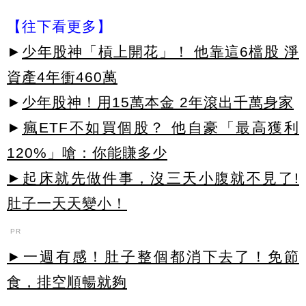
【往下看更多】
►
少年股神「槓上開花」！ 他靠這6檔股 淨
資產4年衝460萬
►
少年股神！用15萬本金 2年滾出千萬身家
►
瘋ETF不如買個股？ 他自豪「最高獲利
120%」嗆：你能賺多少
►起床就先做件事，沒三天小腹就不見了!
肚子一天天變小！
PR
►一週有感！肚子整個都消下去了！免節
食，排空順暢就夠