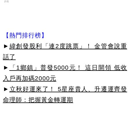
PR
【熱門排行榜】
►
緯創發股利「連2度跳票」！ 金管會說重
話了
►
「1鄉鎮」普發5000元！ 這日開領 低收
入戶再加碼2000元
►
立秋好運來了！ 5星座貴人、升遷運齊發
命理師：把握黃金轉運期