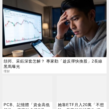
頎邦、采鈺深套怎解？ 專家勸「趁反彈快換股」2長線
黑馬曝光
理財
PCB、記憶體「資金高低
她靠ETF月入20萬「不想