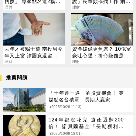
切換」 專家點名這2檔：
說」長輩頻催找工作 網授
必備
理財
大絕：聽過安麗嗎？
理財
去年才被騙千萬 南投男今
資產破億更焦慮？ 10億富
年又上當 詐團竟還留
豪吐心聲：拚命賺錢是在
「87」元嘲諷
理財
「超度自己」
理財
推薦閱讀
「十年難一遇」的投資機會！ 英
媒點名台積電：長期大贏家
(2025/10/28 11:13)
124年都沒花完 遺產還翻200
倍！ 諾貝爾基金「長期獲利祕
密」曝光
(2025/10/09 18:01)