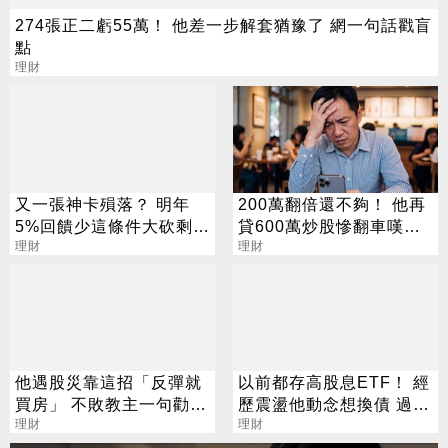
274張正二虧55萬！ 他差一步解套猶豫了 網一句話戳盲
點
理財
又一張神卡殞落？ 明年
200萬翻倍還不夠！ 他再
5%回饋少這條件大砍剩
貸600萬炒股慘翻車嘆：
0.3%
理財
拜紫南宮也沒用
理財
他遇股災靠這招「反彈就
以前都存高股息ETF！ 經
買房」 不敗教主一句勸：
歷震盪他動念想換債 過來
用錢賺錢才最快
理財
人說話了
理財