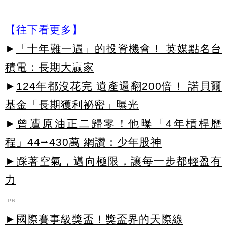
【往下看更多】
►
「十年難一遇」的投資機會！ 英媒點名台
積電：長期大贏家
►
124年都沒花完 遺產還翻200倍！ 諾貝爾
基金「長期獲利祕密」曝光
►
曾遭原油正二歸零！他曝「4年槓桿歷
程」44⭢430萬 網讚：少年股神
►踩著空氣，邁向極限，讓每一步都輕盈有
力
PR
►國際賽事級獎盃！獎盃界的天際線