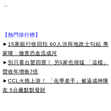
PR
【熱門排行榜】
►
15家銀行收回扣 60人涉與地政士勾結 專
家嘆：徹查恐血流成河
►
別只看台塑四寶！ 另5家也很猛 「這檔」
營收年增衝7倍
►
CCL火燒上游！ 「化學老手」被逼成神隊
友 5台廠默默發財