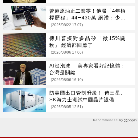
曾遭原油正二歸零！他曝「4年槓
桿歷程」44⭢430萬 網讚：少年
股神
(2025/08/22 17:07)
傳川普擬對多晶矽「徵15%關
稅」 經濟部回應了
(2026/08/06 17:06)
AI沒泡沫！ 美專家看好記憶體：
台灣是關鍵
(2026/08/06 16:10)
防美國出口管制升級！ 傳三星、
SK海力士測試中國晶片設備
(2026/08/05 12:51)
Recommended by