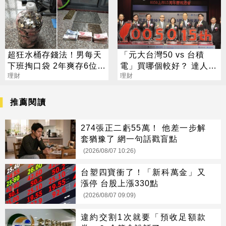
超狂水桶存錢法！男每天
「元大台灣50 vs 台積
下班掏口袋 2年爽存6位數
電」買哪個較好？ 達人揭
年終
理財
判斷關鍵：我選0050
理財
推薦閱讀
274張正二虧55萬！ 他差一步解
套猶豫了 網一句話戳盲點
(2026/08/07 10:26)
台塑四寶衝了！「新科萬金」又
漲停 台股上漲330點
(2026/08/07 09:09)
違約交割1次就要「預收足額款