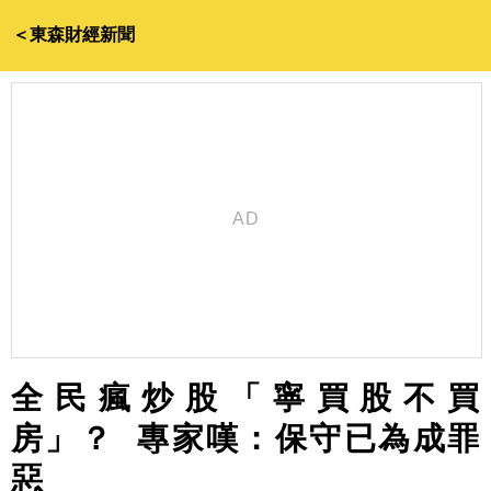
＜東森財經新聞
全民瘋炒股「寧買股不買
房」？ 專家嘆：保守已為成罪
惡