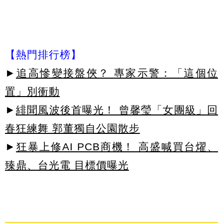
【熱門排行榜】
►
追高慘變接盤俠？ 專家示警：「這個位
置」別衝動
►
緋聞風波後首曝光！ 曾馨瑩「女團級」回
春狂練舞 郭董獨自公園散步
►
狂暴上修AI PCB商機！ 高盛喊買台燿、
臻鼎、台光電 目標價曝光