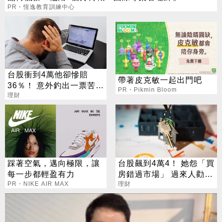
PR・恆逸教育訓練中心
台股衝到4萬他卻慘賠
帶著皮克敏一起出門吧
36％！ 意外釣出一票苦
PR・Pikmin Bloom
主：沒AI都很慘
理財
踩著空氣，邁向極限，讓
台股飆到4萬4！ 她怨「買
每一步都輕盈有力
房錯過市場」 過來人勸：
PR・NIKE AIR MAX
不用想太多
理財