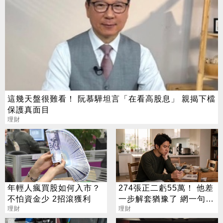
這幾天盤很難看！ 阮慕驊坦言「在看高股息」 親揭下檔
保護真面目
理財
年輕人瘋買股如何入市？
274張正二虧55萬！ 他差
不怕資金少 2招滾獲利
一步解套猶豫了 網一句話
理財
戳盲點
理財