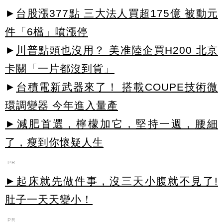
►
台股漲377點 三大法人買超175億 被動元
件「6檔」噴漲停
►
川普點頭也沒用？ 美准陸企買H200 北京
卡關「一片都沒到貨」
►
台積電新武器來了！ 搭載COUPE技術微
環調變器 今年進入量產
►減肥首選，檸檬加它，堅持一週，腰細
了，瘦到你懷疑人生
PR
►起床就先做件事，沒三天小腹就不見了!
肚子一天天變小！
PR