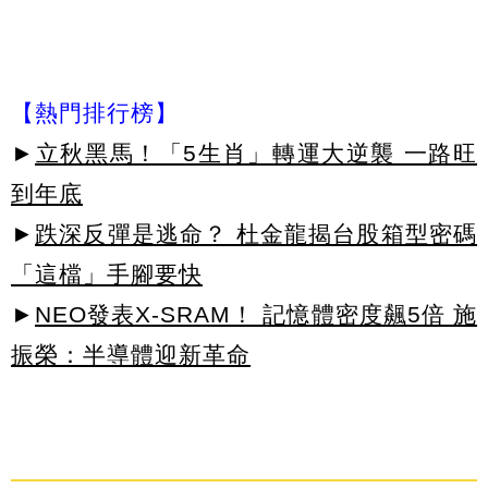
【熱門排行榜】
►
立秋黑馬！「5生肖」轉運大逆襲 一路旺
到年底
►
跌深反彈是逃命？ 杜金龍揭台股箱型密碼
「這檔」手腳要快
►
NEO發表X-SRAM！ 記憶體密度飆5倍 施
振榮：半導體迎新革命