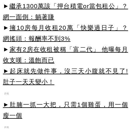
►
繼承1300萬該「押台積電or當包租公」？
網一面倒：躺著賺
►
擁10房每月收租20萬「快樂過日子」？
網搖頭：報酬率不到3%
►
家有2房在收租被稱「富二代」 他曝每月
收支嘆：溫飽而已
►起床就先做件事，沒三天小腹就不見了!
肚子一天天變小！
PR
►肚腩一抓一大把，只需1個雞蛋，用一個
瘦一個
PR