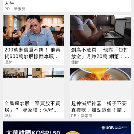
人生
PR・新素簡
200萬翻倍還不夠！ 他再
創高不敢買！ 他靠「短打
貸600萬炒股慘翻車嘆：
放空」月賺20萬 網驚：轉
拜紫南宮也沒用
理財
折王是你
理財
全民瘋炒股「寧買股不買
超神減肥神器！橘子不要
房」？ 專家嘆：保守已
直接吃，加點這個！體重
為成罪惡
理財
天天下降
PR・新素簡