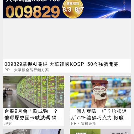
009829掌握AI關鍵 大華韓國KOSPI 50今強勢開募
PR・大華銀全能行銷方案
台股9月會「跌成狗」？
一個人爽嗑一桶？哈根達
他曬歷史圖卡喊減碼 網看
斯72%濃醇巧克力 掀脆友
法兩極
理財
共鳴
PR・哈根達斯