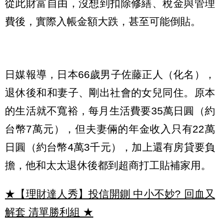
從此財富自由，沒想到扣除修繕、稅金與管理
費後，實際入帳金額大跌，甚至可能倒貼。
日媒報導，日本66歲男子佐藤正人（化名），
退休後和和妻子、剛出社會的女兒同住。原本
的生活就不寬裕，每月生活費要35萬日圓（約
台幣7萬元），但夫妻倆的年金收入只有22萬
日圓（約台幣4萬3千元），加上還有房貸要負
擔，他和太太退休後都到超商打工貼補家用。
★【理財達人秀】投信開鍘 中小不妙? 回血又
解套 清單勝利組
★