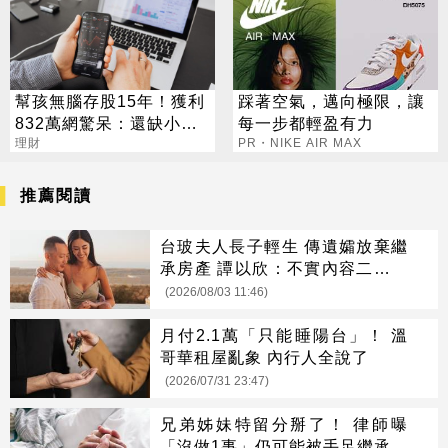
幫孩無腦存股15年！獲利
踩著空氣，邁向極限，讓
832萬網驚呆：還缺小孩
每一步都輕盈有力
嗎？
理財
PR・NIKE AIR MAX
推薦閱讀
台玻夫人長子輕生 傳遺孀放棄繼
承房產 譚以欣：不實內容二次傷
害
(2026/08/03 11:46)
月付2.1萬「只能睡陽台」！ 溫
哥華租屋亂象 內行人全說了
(2026/07/31 23:47)
兄弟姊妹特留分掰了！ 律師曝
「沒做1事」仍可能被手足繼承