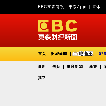
EBC東森電視
｜
東森Apps
｜
简体
首頁
財經新聞
57
最新
焦點
影音新聞
產業
其它