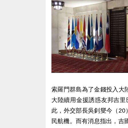
索羅門群島為了金錢投入大
大陸續用金援誘惑友邦吉里
此，外交部長吳釗燮今（2
民航機。而有消息指出，吉國