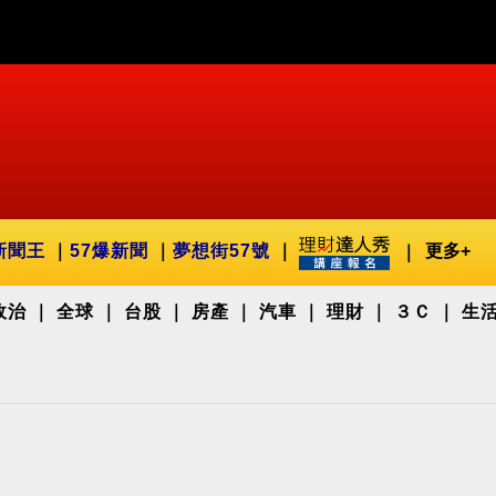
新聞王
57爆新聞
夢想街57號
更多+
政治
全球
台股
房產
汽車
理財
３Ｃ
生