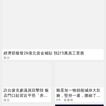
經濟部擬發26億元資金補貼 預計5萬員工受惠
政治
訪台捷克參議員回擊陸 飯
雞蛋加一物就能減掉大肚
店門口貼習近平照「房間
腩，堅持一週，腰細了，
不歡迎壞鬼」
政治
瘦到你懷疑人生！
PR・新素簡