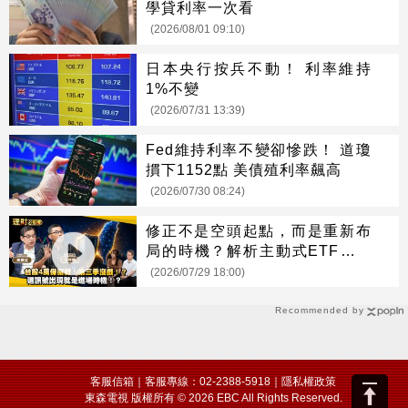
學貸利率一次看
(2026/08/01 09:10)
日本央行按兵不動！ 利率維持
1%不變
(2026/07/31 13:39)
Fed維持利率不變卻慘跌！ 道瓊
摜下1152點 美債殖利率飆高
(2026/07/30 08:24)
修正不是空頭起點，而是重新布
局的時機？解析主動式ETF、正
二與第三季投資關鍵
(2026/07/29 18:00)
Recommended by
客服信箱
｜客服專線：02-2388-5918｜
隱私權政策
東森電視 版權所有 © 2026 EBC All Rights Reserved.