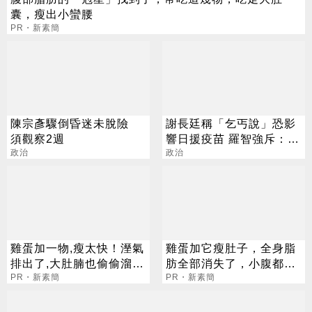
囊，瘦出小蠻腰
PR・新素簡
陳宗彥驟倒昏迷未脫險
謝長廷稱「乞丐說」恐影
須觀察2週
響日援疫苗 羅智強斥：邏
政治
輯0分
政治
雞蛋加一物,瘦太快！溼氣
雞蛋加它瘦肚子，全身脂
排出了,大肚腩也偷偷溜走
肪全部消失了，小腹都平
了
PR・新素簡
坦了
PR・新素簡