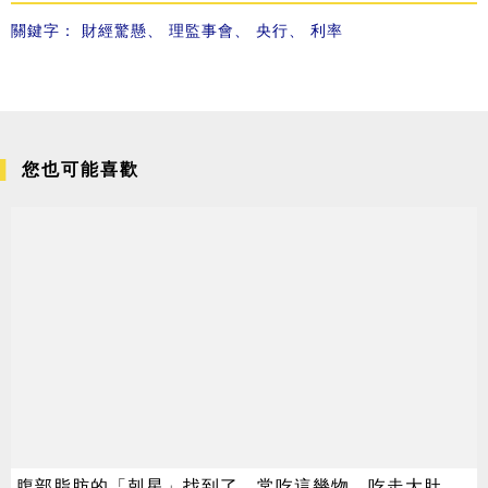
關鍵字：
財經驚懸
、
理監事會
、
央行
、
利率
您也可能喜歡
腹部脂肪的「剋星」找到了，常吃這幾物，吃走大肚