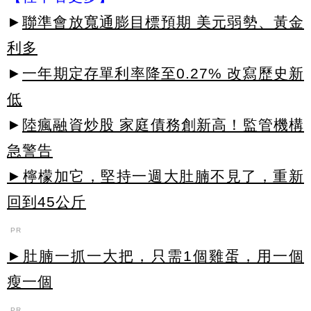
►
聯準會放寬通膨目標預期 美元弱勢、黃金
利多
►
一年期定存單利率降至0.27% 改寫歷史新
低
►
陸瘋融資炒股 家庭債務創新高！監管機構
急警告
►檸檬加它，堅持一週大肚腩不見了，重新
回到45公斤
PR
►肚腩一抓一大把，只需1個雞蛋，用一個
瘦一個
PR