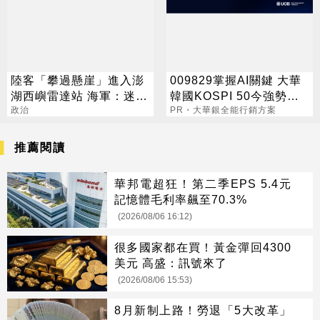
陸客「攀過懸崖」進入澎
009829掌握AI關鍵 大華
湖西嶼雷達站 海軍：迷路
韓國KOSPI 50今強勢開
誤闖
政治
募
PR・大華銀全能行銷方案
推薦閱讀
華邦電超狂！第二季EPS 5.4元
記憶體毛利率飆至70.3%
(2026/08/06 16:12)
很多國家都在買！黃金彈回4300
美元 高盛：訊號來了
(2026/08/06 15:53)
8月新制上路！勞退「5大改革」