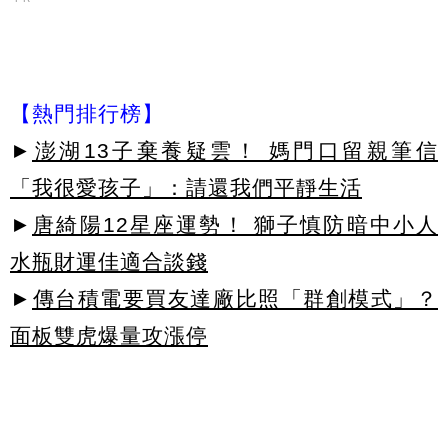
【熱門排行榜】
►
澎湖13子棄養疑雲！ 媽門口留親筆信
「我很愛孩子」：請還我們平靜生活
►
唐綺陽12星座運勢！ 獅子慎防暗中小人
水瓶財運佳適合談錢
►
傳台積電要買友達廠比照「群創模式」？
面板雙虎爆量攻漲停