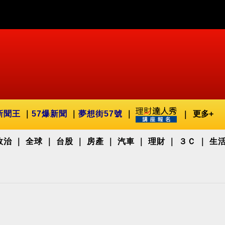
新聞王
57爆新聞
夢想街57號
更多+
政治
全球
台股
房產
汽車
理財
３Ｃ
生