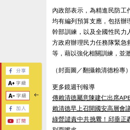
內政部表示，為精進民防工
均有編列預算支應，包括辦
幹部訓練，以及全國性民力
方政府辦理民力任務隊緊急
等，藉以強化相關訓練，並
（封面圖／翻攝賴清德粉專
更多鏡週刊報導
傳賴清德屬意陳建仁出席AP
賴清德早上召開國安高層會
綠營譴責中共挑釁！邱垂正
別耍嘴皮