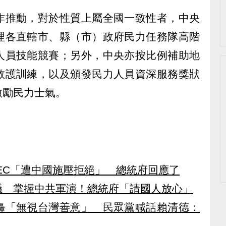
作推動，對於性質上屬全國一致性者，中央
理各直轄市、縣（市）政府民力任務隊高階
人員技能競賽；另外，中央亦按比例補助地
救護訓練，以及頒發民力人員資深服務獎狀
激勵民力士氣。
）
EC「遭中國施壓拒絕」 總統府回應了
議 掌握中共軍演！總統府「請國人放心」
轟「無視台灣善意」 民眾黨喊話賴清德：