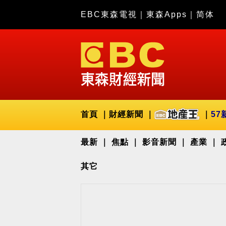
EBC東森電視
｜
東森Apps
｜
简体
首頁
財經新聞
57
最新
焦點
影音新聞
產業
其它