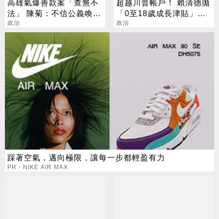
高雄氣爆善款案「查無不
超越川普帳戶！ 賴清德拋
法」 陳菊：不信公義喚不
「0至18歲成長津貼」：
回
政治
讓台灣偉大
政治
踩著空氣，邁向極限，讓每一步都輕盈有力
PR・NIKE AIR MAX