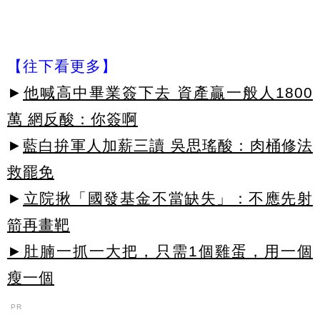
【往下看更多】
►
他喊高中畢業簽下去 資產贏一般人1800
萬 網反酸：你簽啊
►
藍白拚軍人加薪三讀 吳思瑤酸：肉桶修法
救罷免
►
立院揪「國發基金不當缺失」：不應先射
箭再畫靶
►肚腩一抓一大把，只需1個雞蛋，用一個
瘦一個
PR