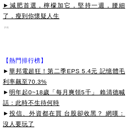
►減肥首選，檸檬加它，堅持一週，腰細
了，瘦到你懷疑人生
PR
【熱門排行榜】
►
華邦電超狂！第二季EPS 5.4元 記憶體毛
利率飆至70.3%
►
明年起0~18歲「每月爽領5千」 賴清德喊
話：此時不生待何時
►
投信、外資都在買 台股卻收黑？ 網嘆：
沒人要玩了