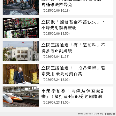
肉桶修法救罷免
(2025/06/06 16:18)
立院揪「國發基金不當缺失」：
不應先射箭再畫靶
(2025/06/06 14:50)
立院三讀通過！有「這前科」不
得參選正副總統
(2026/08/04 11:53)
立院三讀通過！「拖吊蟑螂」強
索費用 最高可罰百萬
(2026/07/24 18:01)
卓榮泰拍板「高鐵延伸宜蘭計
畫」！擬打造4個90分鐘鐵路網
(2026/07/23 13:50)
Recommended by