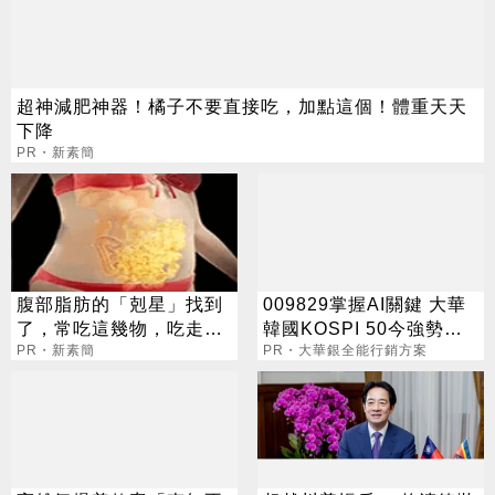
超神減肥神器！橘子不要直接吃，加點這個！體重天天
下降
PR・新素簡
腹部脂肪的「剋星」找到
009829掌握AI關鍵 大華
了，常吃這幾物，吃走大
韓國KOSPI 50今強勢開
肚囊，瘦出小蠻腰
PR・新素簡
募
PR・大華銀全能行銷方案