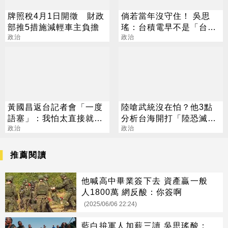
牌照稅4月1日開徵 財政
倘若當年沒守住！ 吳思
部推5措施減輕車主負擔
瑤：台積電早不是「台」
政治
積電
政治
黃國昌返台記者會「一度
陸嗆武統沒在怕？他3點
語塞」：我怕太直接就講
分析台海開打「陸恐滅
出來
政治
亡」
政治
推薦閱讀
他喊高中畢業簽下去 資產贏一般
人1800萬 網反酸：你簽啊
(2025/06/06 22:24)
藍白拚軍人加薪三讀 吳思瑤酸：