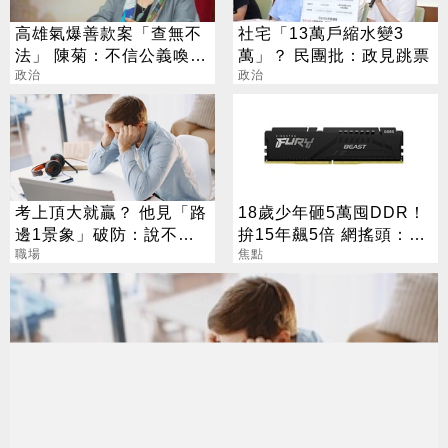
高雄氣爆善款案「查無不
社宅「13萬戶縮水變3
法」 陳菊：不信公義喚不
萬」？ 民團批：政見跳票
回
政治
政治
考上頂大就贏？ 他見「路
18歲少年砸5萬囤DDR！
邊1景象」破防：說不清
拚15年飆5倍 網搖頭：會
的挫敗感
職場
報廢
焦點