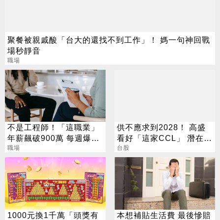
聚餐被親戚酸「台大的還找不到工作」！ 媽一句神回戰
場秒靜音
職場
不是工程師！「這職業」
供不應求到2028！ 高盛
年薪飆破900萬 每週爆肝
看好「這家CCL」 潛在漲
70小時仍搶破頭
職場
幅171%
台股
1000元換1千萬「頭獎有
本想補貼生活費 最後慘賠