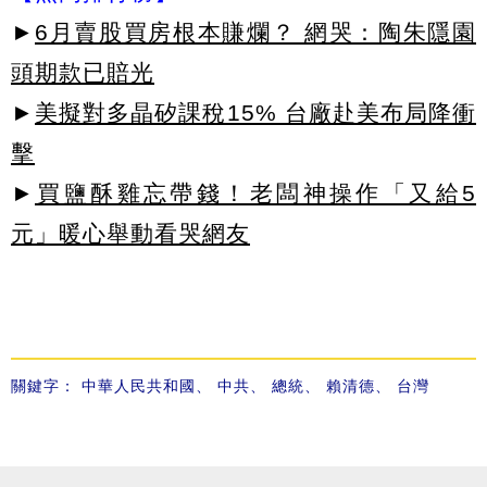
►
6月賣股買房根本賺爛？ 網哭：陶朱隱園
頭期款已賠光
►
美擬對多晶矽課稅15% 台廠赴美布局降衝
擊
►
買鹽酥雞忘帶錢！老闆神操作「又給5
元」暖心舉動看哭網友
關鍵字：
中華人民共和國
、
中共
、
總統
、
賴清德
、
台灣