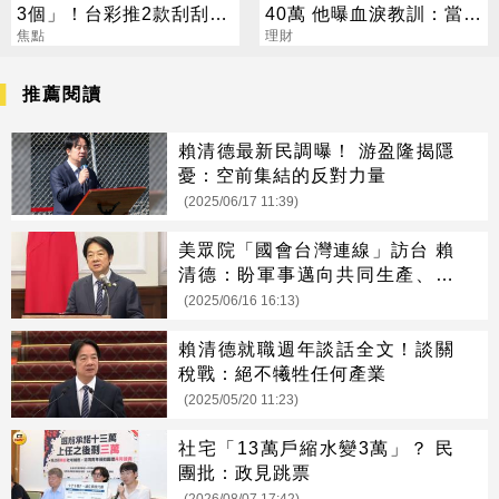
3個」！台彩推2款刮刮樂
40萬 他曝血淚教訓：當沖
總獎金逾33億
焦點
是毒藥
理財
推薦閱讀
賴清德最新民調曝！ 游盈隆揭隱
憂：空前集結的反對力量
(2025/06/17 11:39)
美眾院「國會台灣連線」訪台 賴
清德：盼軍事邁向共同生產、研
發
(2025/06/16 16:13)
賴清德就職週年談話全文！談關
稅戰：絕不犧牲任何產業
(2025/05/20 11:23)
社宅「13萬戶縮水變3萬」？ 民
團批：政見跳票
(2026/08/07 17:42)