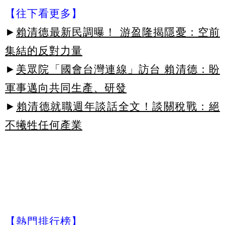
【往下看更多】
►
賴清德最新民調曝！ 游盈隆揭隱憂：空前
集結的反對力量
►
美眾院「國會台灣連線」訪台 賴清德：盼
軍事邁向共同生產、研發
►
賴清德就職週年談話全文！談關稅戰：絕
不犧牲任何產業
【熱門排行榜】