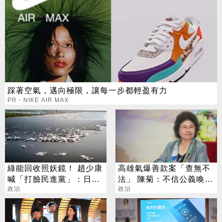
踩著空氣，邁向極限，讓每一步都輕盈有力
PR・NIKE AIR MAX
綠能回收照妖鏡！ 趙少康
高雄氣爆善款案「查無不
喊「打臉民進黨」：日本
法」 陳菊：不信公義喚不
每年50萬噸沒人買單
政治
回
政治