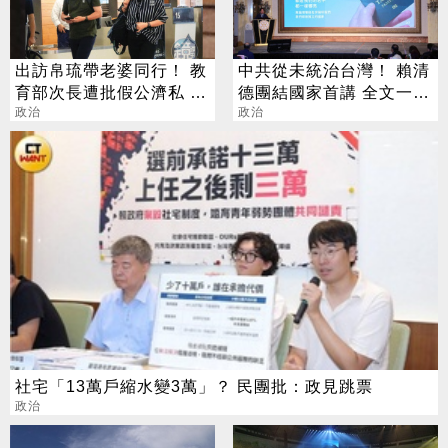
出訪帛琉帶老婆同行！ 教
中共從未統治台灣！ 賴清
育部次長遭批假公濟私 張
德團結國家首講 全文一次
廖萬回應了
政治
看
政治
社宅「13萬戶縮水變3萬」？ 民團批：政見跳票
政治