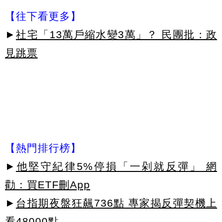
【往下看更多】
►
社宅「13萬戶縮水變3萬」？ 民團批：政
見跳票
【熱門排行榜】
►
他堅守紀律5%停損「一剁就反彈」 網
勸：買ETF刪App
►
台指期夜盤狂飆736點 專家揭反彈契機上
看48000點