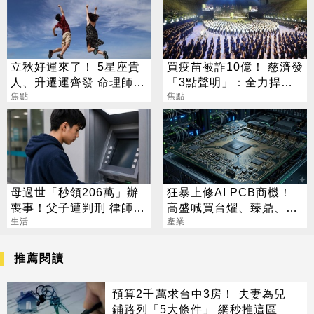
立秋好運來了！ 5星座貴
買疫苗被詐10億！ 慈濟發
人、升遷運齊發 命理師：
「3點聲明」：全力捍衛
把握黃金轉運期
焦點
捐款人權益
焦點
母過世「秒領206萬」辦
狂暴上修AI PCB商機！
喪事！父子遭判刑 律師：
高盛喊買台燿、臻鼎、台
搶錢先下手是罪
生活
產業
光電 目標價曝光
推薦閱讀
預算2千萬求台中3房！ 夫妻為兒
鋪路列「5大條件」 網秒推這區