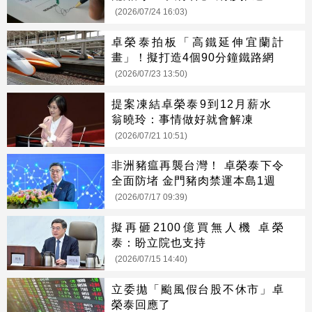
(2026/07/24 16:03)
卓榮泰拍板「高鐵延伸宜蘭計
畫」！擬打造4個90分鐘鐵路網
(2026/07/23 13:50)
提案凍結卓榮泰9到12月薪水
翁曉玲：事情做好就會解凍
(2026/07/21 10:51)
非洲豬瘟再襲台灣！ 卓榮泰下令
全面防堵 金門豬肉禁運本島1週
(2026/07/17 09:39)
擬再砸2100億買無人機 卓榮
泰：盼立院也支持
(2026/07/15 14:40)
立委拋「颱風假台股不休市」卓
榮泰回應了