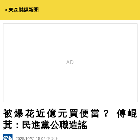
＜東森財經新聞
被爆花近億元買便當？ 傅崐
萁：民進黨公職造謠
2025/10/31 15:02
中央社