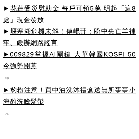
►
花蓮受災慰助金 每戶可領5萬 明起「這8
處」現金發放
►
堰塞湖危機未解！傅崐萁：盼中央亡羊補
牢、嚴辦網路謠言
►009829掌握AI關鍵 大華韓國KOSPI 50
今強勢開募
PR
►豹粉注意！買中油洗沐禮盒送無所事事小
海豹洗臉髮帶
PR