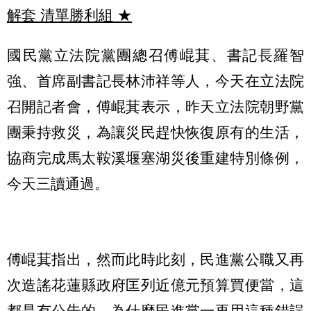
解套 清單勝利組
★
國民黨立法院黨團總召傅崐萁、書記長羅智
強、首席副書記長林沛祥等人，今天在立法院
召開記者會，傅崐萁表示，昨天立法院朝野黨
團秉持救災，為讓災民趕快恢復原有的生活，
協商完成馬太鞍溪堰塞湖災後重建特別條例，
今天三讀通過。
傅崐萁指出，然而此時此刻，民進黨公職又再
次造謠花蓮縣政府匡列近億元預算買便當，這
都是有公告的，為什麼民進黨一再用這種錯誤