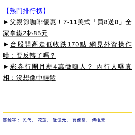
【熱門排行榜】
►
父親節咖啡優惠！7-11美式「買8送8」全
家拿鐵2杯85元
►
台股開高走低收跌170點 網見外資操作
嘆：要反轉了嗎？
►
彩券行開月薪4萬徵嘸人？ 內行人曝真
相：沒想像中輕鬆
關鍵字：
民代
、
花蓮
、
近億元
、
買便當
、
傅崐萁