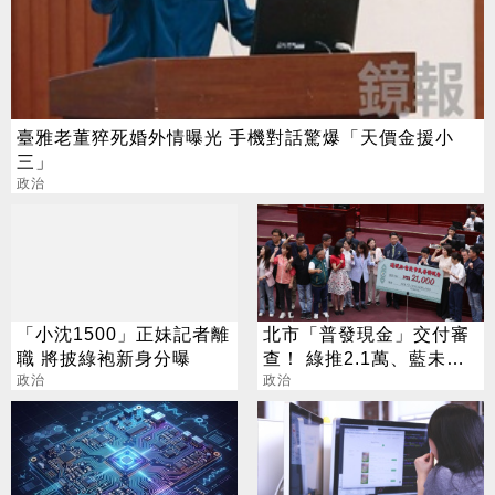
臺雅老董猝死婚外情曝光 手機對話驚爆「天價金援小
三」
政治
「小沈1500」正妹記者離
北市「普發現金」交付審
職 將披綠袍新身分曝
查！ 綠推2.1萬、藍未提
政治
金額
政治