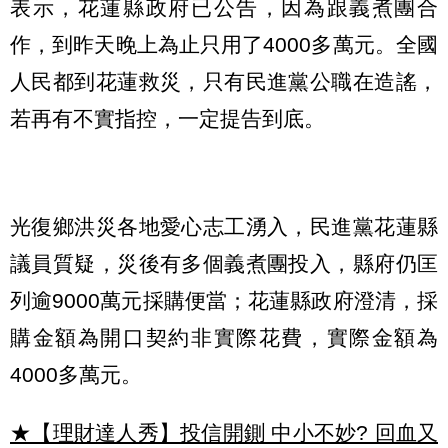
表示，花蓮縣政府已公告，因為跟義煮團合
作，到昨天晚上為止只用了4000多萬元。全國
人民都到花蓮救災，只有民進黨公職在造謠，
若再有不實指控，一定提告到底。
光復鄉洪災各地愛心志工湧入，民進黨花蓮縣
議員質疑，災後有多個義煮團投入，縣府仍匡
列逾9000萬元採購便當；花蓮縣政府澄清，採
購金額為開口契約非實際花費，實際金額為
4000多萬元。
★【理財達人秀】投信開鍘 中小不妙? 回血又