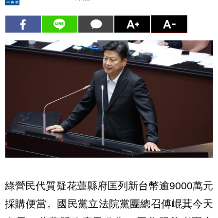
綠營民代質疑花蓮縣府匡列新台幣逾9000萬元
採購便當。國民黨立法院黨團總召傅崐萁今天