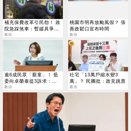
補充保費改革引民怨！ 政
桃園市明再放颱風假？ 張
院急踩煞車：暫緩具爭議
善政鬆口宣布時間
方案
政治
政治
逾6成民眾「厭童」！ 藍
社宅「13萬戶縮水變3
委向卓榮泰提3訴求：根
萬」？ 民團批：政見跳票
本沒人敢生孩
政治
政治