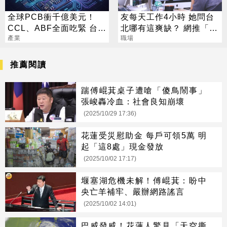
全球PCB衝千億美元！
友每天工作4小時 她問台
CCL、ABF全面吃緊 台廠
北哪有這爽缺？ 網推「這
迎兆元商機
產業
一類」：1天只做10分鐘
職場
推薦閱讀
踹傅崐萁桌子遭嗆「傻鳥鬧事」
張峻轟冷血：社會良知崩壞
(2025/10/29 17:36)
花蓮受災慰助金 每戶可領5萬 明
起「這8處」現金發放
(2025/10/02 17:17)
堰塞湖危機未解！傅崐萁：盼中
央亡羊補牢、嚴辦網路謠言
(2025/10/02 14:01)
巴威發威！花蓮人驚見「天空撕