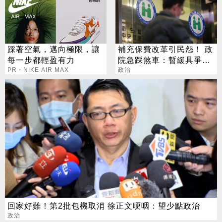
踩著空氣，邁向極限，讓
補充保費改革引民怨！ 政
每一步都輕盈有力
院急踩煞車：暫緩具爭議
PR・NIKE AIR MAX
方案
政治
回家好難！第2批包機取消 徐正文哽咽：望少點政治
政治