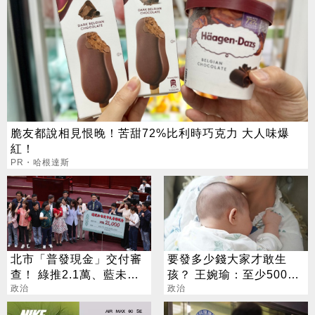
脆友都說相見恨晚！苦甜72%比利時巧克力 大人味爆
紅！
PR・哈根達斯
北市「普發現金」交付審
要發多少錢大家才敢生
查！ 綠推2.1萬、藍未提
孩？ 王婉瑜：至少500萬
金額
政治
才有感
政治