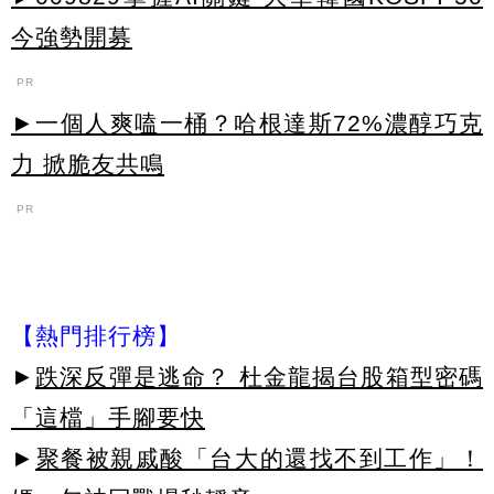
今強勢開募
PR
►一個人爽嗑一桶？哈根達斯72%濃醇巧克
力 掀脆友共鳴
PR
【熱門排行榜】
►
跌深反彈是逃命？ 杜金龍揭台股箱型密碼
「這檔」手腳要快
►
聚餐被親戚酸「台大的還找不到工作」！