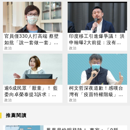
官員僅330人打高端 蔡壁
印度移工引進爆爭議！ 洪
如批「說一套做一套」：
申翰曝2大前提：沒有時
帶頭騙
政治
間表
政治
逾6成民眾「厭童」！ 藍
柯文哲深夜道歉！感嘆台
委向卓榮泰提3訴求：根
灣有「疫苗特權階級」：
本沒人敢生孩
政治
都是人性
政治
推薦閱讀
鳳凰最快明登陸！ 專家：「9縣