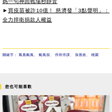
媽一句神回戰場秒靜音
►
買疫苗被詐10億！ 慈濟發「3點聲明」：
全力捍衛捐款人權益
關鍵字：
鳳凰颱風
、
颱風假
、
停班停課
、
張善政
、
桃園
您也可能喜歡