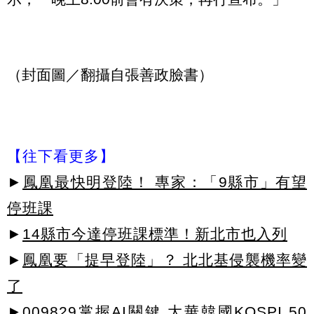
（封面圖／翻攝自張善政臉書）
【往下看更多】
►
鳳凰最快明登陸！ 專家：「9縣市」有望
停班課
►
14縣市今達停班課標準！新北市也入列
►
鳳凰要「提早登陸」？ 北北基侵襲機率變
了
►009829掌握AI關鍵 大華韓國KOSPI 50