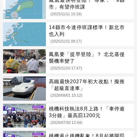
市」有望停班課
(2025/11/11 10:18)
14縣市今達停班課標準！新北市
也入列
(2025/11/11 08:17)
鳳凰要「提早登陸」？ 北北基侵
襲機率變了
(2025/11/10 17:47)
高鐵最快2027年初大改點！擬推
「超級直達車」
(2026/08/01 15:12)
桃機科技執法8月上路！「車停逾
3分鐘」最高罰1200元
(2026/07/30 12:44)
桃機遏止接機亂象！8月起將開罰