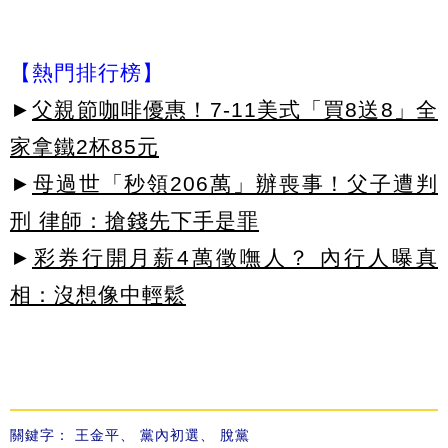
【熱門排行榜】
►
父親節咖啡優惠！7-11美式「買8送8」全
家拿鐵2杯85元
►
母過世「秒領206萬」辦喪事！父子遭判
刑 律師：搶錢先下手是罪
►
彩券行開月薪4萬徵嘸人？ 內行人曝真
相：沒想像中輕鬆
關鍵字：
王金平
、
黨內初選
、
脫黨