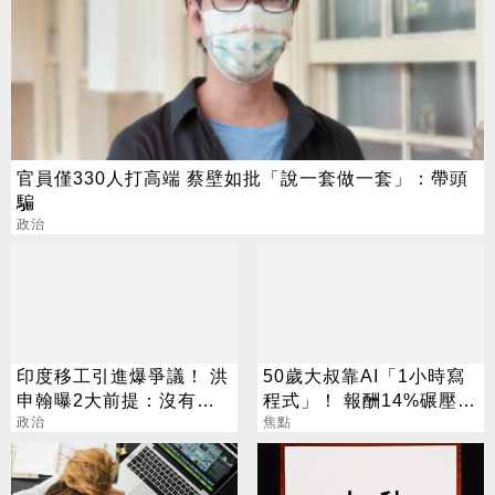
官員僅330人打高端 蔡壁如批「說一套做一套」：帶頭
騙
政治
印度移工引進爆爭議！ 洪
50歲大叔靠AI「1小時寫
申翰曝2大前提：沒有時
程式」！ 報酬14%碾壓標
間表
政治
普 直接辭職去炒股
焦點