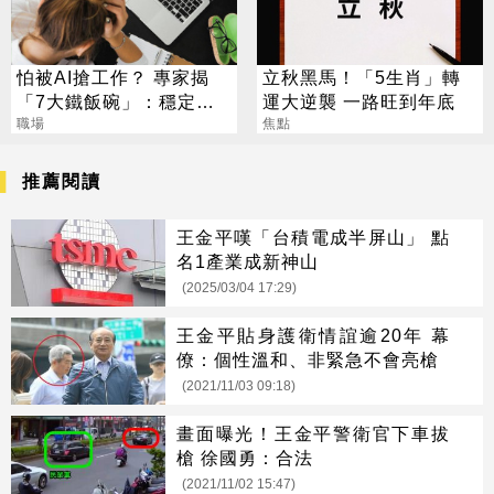
怕被AI搶工作？ 專家揭
立秋黑馬！「5生肖」轉
「7大鐵飯碗」：穩定又
運大逆襲 一路旺到年底
高薪
職場
焦點
推薦閱讀
王金平嘆「台積電成半屏山」 點
名1產業成新神山
(2025/03/04 17:29)
王金平貼身護衛情誼逾20年 幕
僚：個性溫和、非緊急不會亮槍
(2021/11/03 09:18)
畫面曝光！王金平警衛官下車拔
槍 徐國勇：合法
(2021/11/02 15:47)