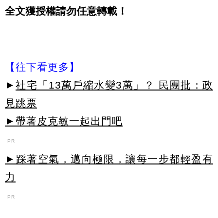
全文獲授權請勿任意轉載！
【往下看更多】
►
社宅「13萬戶縮水變3萬」？ 民團批：政
見跳票
►帶著皮克敏一起出門吧
PR
►踩著空氣，邁向極限，讓每一步都輕盈有
力
PR