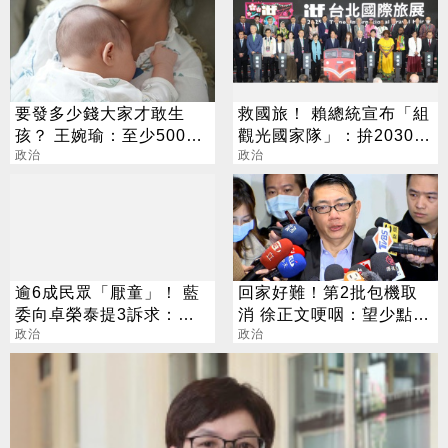
要發多少錢大家才敢生
救國旅！ 賴總統宣布「組
孩？ 王婉瑜：至少500萬
觀光國家隊」：拚2030達
才有感
政治
兆元產值
政治
逾6成民眾「厭童」！ 藍
回家好難！第2批包機取
委向卓榮泰提3訴求：根
消 徐正文哽咽：望少點政
本沒人敢生孩
政治
治
政治