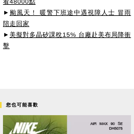
看48000點
►
颱風天！ 暖警下班途中遇視障人士 冒雨
陪走回家
►
美擬對多晶矽課稅15% 台廠赴美布局降衝
擊
您也可能喜歡