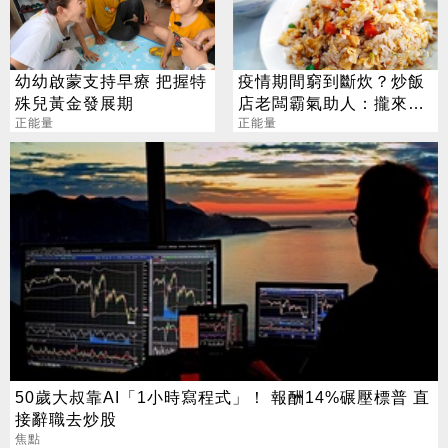
幼幼啟蒙支持早療 把握特
疫情期間窮到斷炊？炒飯
殊兒黃金發展期
店老闆霸氣助人：攏來我
正能量
請
正能量
50歲大叔靠AI「1小時寫程式」！ 報酬14%碾壓標普 直
接辭職去炒股
焦點