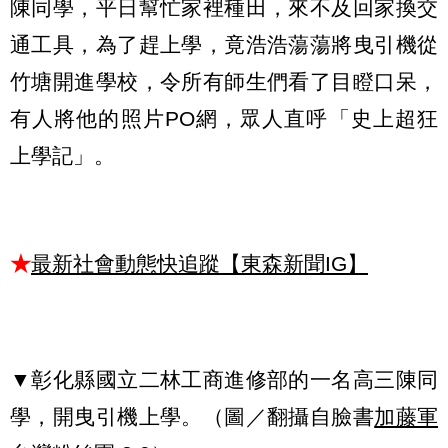
陳同學，平日幫忙家裡種田，來不及回家換交
通工具，為了趕上學，竟浩浩蕩蕩將曳引機從
竹塘開進學校，令所有師生們看了目瞪口呆，
有人將他的照片PO網，眾人直呼「史上超狂
上學記」。
★
最新社會動態快追蹤【東森新聞IG】
▼彰化縣國立二林工商進修部的一名高三陳同
學，開曳引機上學。（圖／翻攝自臉書
加藤軍