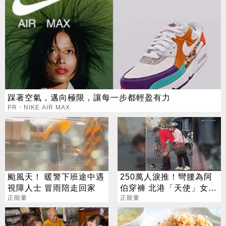
踩著空氣，邁向極限，讓每一步都輕盈有力
PR・NIKE AIR MAX
颱風天！ 暖警下班途中遇
250萬人淚推！彎腰為阿
視障人士 冒雨陪走回家
伯穿褲 北港「天使」女高
正能量
中生爆紅
正能量