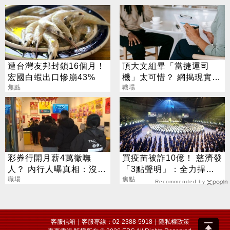
遭台灣友邦封鎖16個月！
頂大文組畢「當捷運司
宏國白蝦出口慘崩43%
機」太可惜？ 網揭現實：
焦點
高中就能考
職場
彩券行開月薪4萬徵嘸
買疫苗被詐10億！ 慈濟發
人？ 內行人曝真相：沒想
「3點聲明」：全力捍衛
像中輕鬆
職場
捐款人權益
焦點
Recommended by
客服信箱
｜客服專線：02-2388-5918｜
隱私權政策