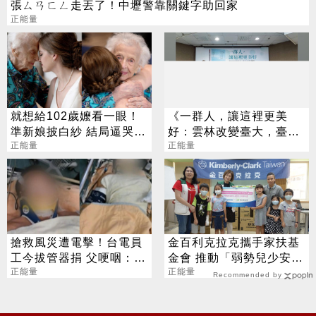
張ㄙㄢㄈㄥ走丟了！中壢警靠關鍵字助回家
正能量
就想給102歲嬤看一眼！
《一群人，讓這裡更美
準新娘披白紗 結局逼哭眾
好：雲林改變臺大，臺大
人
正能量
守護健康》新書發表記者
正能量
會
搶救風災遭電擊！台電員
金百利克拉克攜手家扶基
工今拔管器捐 父哽咽：永
金會 推動「弱勢兒少安學
遠以你為榮
正能量
計畫」
正能量
Recommended by