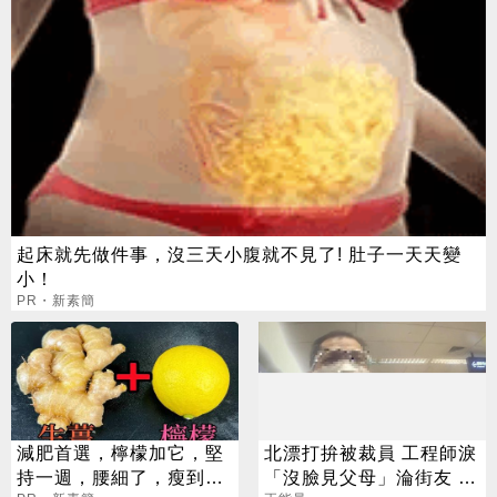
起床就先做件事，沒三天小腹就不見了! 肚子一天天變
小！
PR・新素簡
減肥首選，檸檬加它，堅
北漂打拚被裁員 工程師淚
持一週，腰細了，瘦到你
「沒臉見父母」淪街友 警