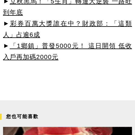
►
立秋黑馬！「5生肖」轉運大逆襲 一路旺
到年底
►
彩券百萬大獎誰在中？財政部：「這類
人」占逾6成
►
「1鄉鎮」普發5000元！ 這日開領 低收
入戶再加碼2000元
您也可能喜歡