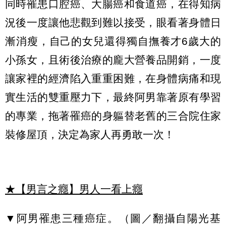
同時罹患口腔癌、大腸癌和食道癌，在得知病
況後一度讓他悲觀到難以接受，眼看著身體日
漸消瘦，自己的女兒還得獨自撫養才6歲大的
小孫女，且術後治療的龐大營養品開銷，一度
讓家裡的經濟陷入重重困難，在身體病痛和現
實生活的雙重壓力下，最終阿男靠著原有學習
的專業，拖著罹癌的身軀替老舊的三合院住家
裝修屋頂，決定為家人再勇敢一次！
★【男言之癮】男人一看上癮
▼阿男罹患三種癌症。（圖／翻攝自陽光基