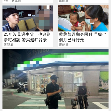
懷疑人生
PR・新素簡
暖送車票
正能量
25年沒見過生父！他追到
蓉蓉曾經翻身困難 早療七
豪宅相認 驚揭超狂背景
個月已能行走
正能量
正能量