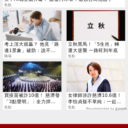
焦點
考上頂大就贏？ 他見「路
立秋黑馬！「5生肖」轉
邊1景象」破防：說不清
運大逆襲 一路旺到年底
的挫敗感
職場
焦點
買疫苗被詐10億！ 慈濟發
女律師涉詐慈濟10.6億！
「3點聲明」：全力捍衛
李怡貞疑不單純：一起洗
捐款人權益
焦點
錢？
焦點
Recommended by