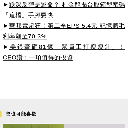
►
跌深反彈是逃命？ 杜金龍揭台股箱型密碼
「這檔」手腳要快
►
華邦電超狂！第二季EPS 5.4元 記憶體毛
利率飆至70.3%
►
美銀豪砸81億「幫員工打瘦瘦針」！
CEO讚：一項值得的投資
您也可能喜歡