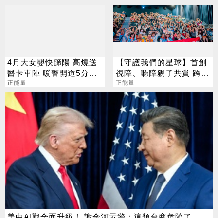
4月大女嬰快篩陽 高燒送
【守護我們的星球】首創
醫卡車陣 暖警開道5分鐘
視障、聽障親子共賞 跨越
抵急診
正能量
障礙，守護地球
正能量
美中AI戰全面升級！ 謝金河示警：這類台商危險了