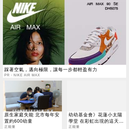
踩著空氣，邁向極限，讓每一步都輕盈有力
PR・NIKE AIR MAX
原生家庭失能 北市每年安
幼幼基金會》花蓮小太陽
置約600幼童
學堂 在彩虹出現的這天動
正能量
工了
正能量