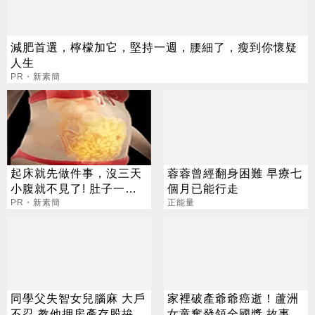
減肥首選，檸檬加它，堅持一週，腰細了，瘦到你懷疑
人生
PR・新素簡
起床就先做件事，沒三天
蓉蓉曾經翻身困難 早療七
小腹就不見了! 肚子一天
個月已能行走
天變小！
PR・新素簡
正能量
同學父失智女兒腦麻 大戶
家裡破產爺爺癌逝！蘆洲
不忍 教他押房產存股拚2
女童奮發領全國獎 故事超