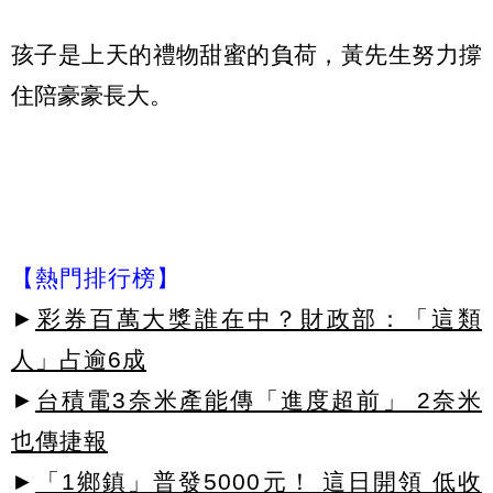
孩子是上天的禮物甜蜜的負荷，黃先生努力撐
住陪豪豪長大。
【熱門排行榜】
►
彩券百萬大獎誰在中？財政部：「這類
人」占逾6成
►
台積電3奈米產能傳「進度超前」 2奈米
也傳捷報
►
「1鄉鎮」普發5000元！ 這日開領 低收