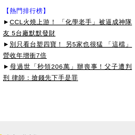
【熱門排行榜】
►
CCL火燒上游！ 「化學老手」被逼成神隊
友 5台廠默默發財
►
別只看台塑四寶！ 另5家也很猛 「這檔」
營收年增衝7倍
►
母過世「秒領206萬」辦喪事！父子遭判
刑 律師：搶錢先下手是罪