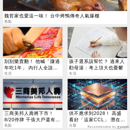
魏哲家也愛這一味！ 台中烤鴨傳奇人氣爆棚
焦點
刮刮樂賣翻！ 他喊「賺過
孩子選系該幫忙？ 過來人
年吃1年」 內行人全說
勸母湯：考上頂大也憂鬱
了：生存不易
生活
生活
三商美邦人壽將下市！
供不應求到2028！ 高盛
8/20停牌 千張大戶還有
看好「這家CCL」 潛在漲
252人
焦點
幅171%
台股
Recommended by