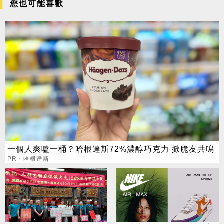
您也可能喜歡
一個人爽嗑一桶？哈根達斯72%濃醇巧克力 掀脆友共鳴
PR・哈根達斯