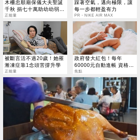
木柵忠順廟保儀大夫聖誕
踩著空氣，邁向極限，讓
千秋 捐七十萬助幼幼弱勢
每一步都輕盈有力
兒少
正能量
PR・NIKE AIR MAX
被斷言活不過20歲！她罹
政府發大紅包！每年
漸凍症靠1念頭苦撐升學
60000元自動進帳 資格一
正能量
次看
焦點