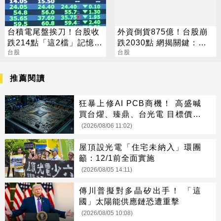
台積電尾盤挨刀！台股收
外資倒貨875億！台股崩
跌214點「這2檔」記憶體
跌2030點 網揭關鍵：沒
逆勢收漲停
台股
人接
台股
推薦閱讀
狂暴上修AI PCB商機！ 高盛喊
買台燿、臻鼎、台光電 目標價曝
光
(2026/08/06 11:02)
屋頂設光電「住宅未納入」環團
籲：12/1前全面實施
(2026/08/05 14:11)
傳川普擬對多晶矽出手！ 「這
國」太陽能供應鏈恐遭重擊
(2026/08/05 10:08)