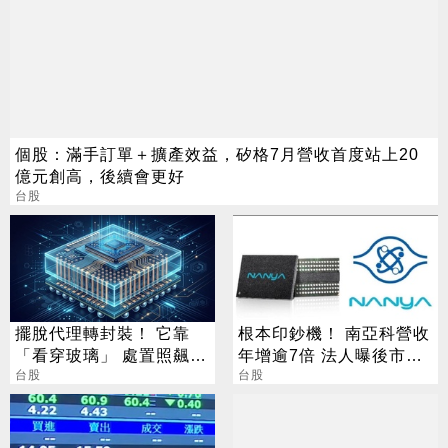
個股：滿手訂單＋擴產效益，矽格7月營收首度站上20
億元創高，後續會更好
台股
擺脫代理轉封裝！ 它靠
根本印鈔機！ 南亞科營收
「看穿玻璃」 處置照飆2
年增逾7倍 法人曝後市觀
漲停
台股
察4指標
台股