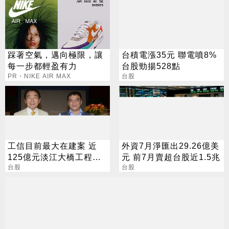
踩著空氣，邁向極限，讓
台積電漲35元 聯電噴8%
每一步都輕盈有力
台股勁揚528點
PR・NIKE AIR MAX
台股
工信目前最大在建案 近
外資7月淨匯出29.26億美
125億元淡江大橋工程已
元 前7月賣超台股近1.5兆
動工
台股
台股