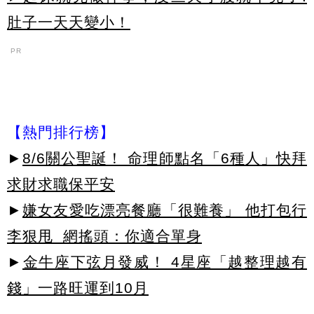
肚子一天天變小！
PR
【熱門排行榜】
►
8/6關公聖誕！ 命理師點名「6種人」快拜
求財求職保平安
►
嫌女友愛吃漂亮餐廳「很難養」 他打包行
李狠甩 網搖頭：你適合單身
►
金牛座下弦月發威！ 4星座「越整理越有
錢」一路旺運到10月