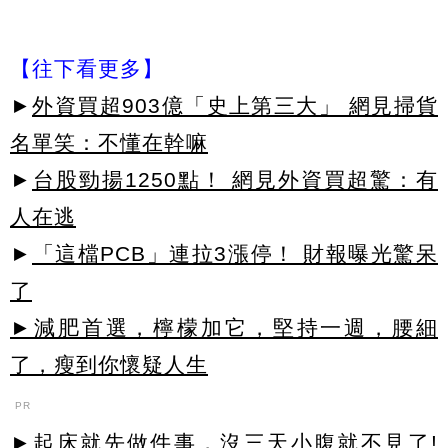
【往下看更多】
►
外資買超903億「史上第三大」 網見掃貨
名單笑：不懂在幹嘛
►
台股勁揚1250點！ 網見外資買超驚：有
人在逃
►
「這檔PCB」連拉3漲停！ 財報曝光驚呆
了
►減肥首選，檸檬加它，堅持一週，腰細
了，瘦到你懷疑人生
PR
►起床就先做件事，沒三天小腹就不見了!