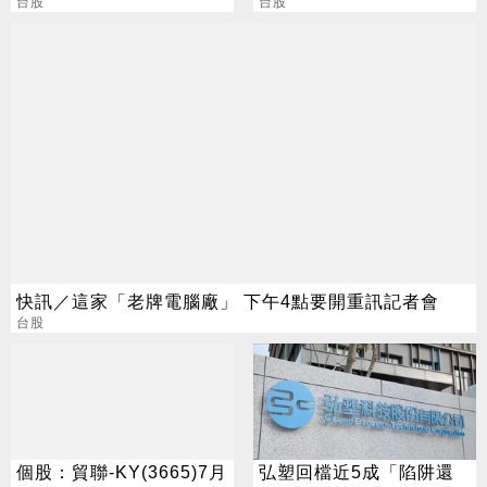
不懂在幹嘛
台股
萬塊」
台股
快訊／這家「老牌電腦廠」 下午4點要開重訊記者會
台股
個股：貿聯-KY(3665)7月
弘塑回檔近5成「陷阱還