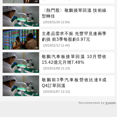
〈熱門股〉敬鵬接單回溫 技術線
型轉佳
(2019/11/16 11:04)
主產品需求不振 先豐罕見連兩季
虧損 前3季每股虧0.97元
(2019/11/12 11:44)
敬鵬汽車板接單回溫 10月營收
15.42億元月增7.48%
(2019/11/08 21:23)
敬鵬前3季汽車板營收比達8成
Q4訂單回溫
(2019/11/07 12:12)
Recommended by