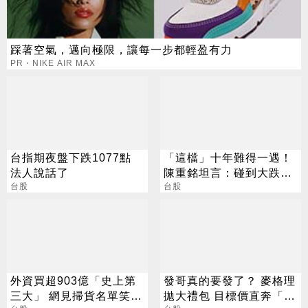
踩著空氣，邁向極限，讓每一步都輕盈有力
PR・NIKE AIR MAX
台指期夜盤下跌1077點
「這檔」十年難得一遇！
法人說話了
陳重銘坦言：碰到大跌就
台股
買進
台股
外資買超903億「史上第
發哥真的要發了？ 麥格理
三大」 網見掃貨名單笑：
拋大禮包 目標價直奔「1