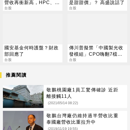
營收再衝新高，HPC、半
是甜甜價」？ 高盛說話了
導體挹注長期成長動能
台股
台股
國安基金何時護盤？財政
傳川普擬禁「中國製光收
部回應了
發模組」CPO嗨翻7檔攻
台股
漲停
台股
推薦閱讀
敬鵬桃園廠1員工驚傳確診 近距
離接觸11人
(2021/05/14 08:22)
敬鵬台灣廠仍維持過半營收比重
泰國廠營收比重拉升中
(2019/11/19 19:55)