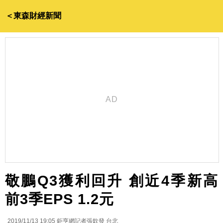
＜東森財經新聞
敬鵬Q3獲利回升 創近4季新高
前3季EPS 1.2元
2019/11/13 19:05
鉅亨網記者張欽發 台北