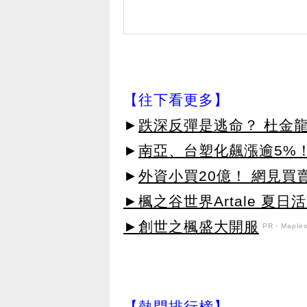
【往下看更多】
►
跌深反彈是逃命？ 杜金
►
南亞、台塑化飆漲逾5%！
►
外資小買20億！ 網見買
►楓之谷世界Artale 夏
►創世之楓盛大開服
PR・Maplest
【熱門排行榜】