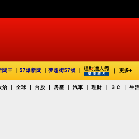
新聞王
57爆新聞
夢想街57號
更多+
政治
全球
台股
房產
汽車
理財
３Ｃ
生