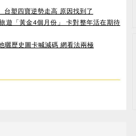
 台塑四寶逆勢走高 原因找到了
排旅遊「黃金4個月份」 卡對整年活在期待
 他曬歷史圖卡喊減碼 網看法兩極