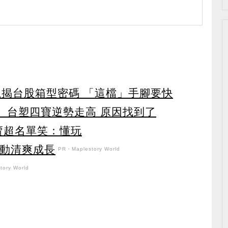
龍揭台股箱型密碼 「這檔」手腳要快
 台塑四寶逆勢走高 原因找到了
賣超名單笑：懂玩
日活動清爽成長
PR・Maplestory World
ory World