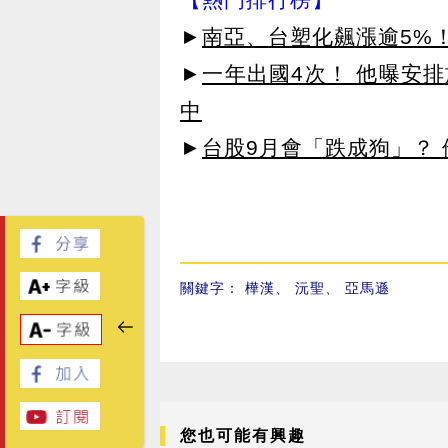
►
南亞、台塑化飆漲逾5%！
►
一年出國4次！ 他曝安
中
►
台股9月會「跌成狗」？
關鍵字：
樺漢
、
沅聖
、
亞馬遜
您也可能有興趣