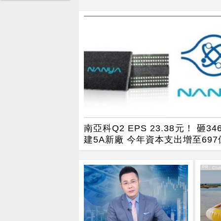
南亞科Q2 EPS 23.38元！ 砸34
建5A新廠 今年資本支出增至697
PR
PR・Club