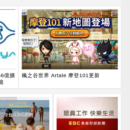
PR
PR・Maplestory Worlds
66億擴
楓之谷世界 Artale 摩登101更新
億
 Med Taiwan