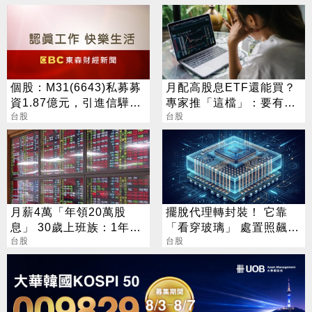
個股：M31(6643)私募募
月配高股息ETF還能買？
資1.87億元，引進信驊為
專家推「這檔」：要有耐
策略性投資人
台股
心會長大
台股
月薪4萬「年領20萬股
擺脫代理轉封裝！ 它靠
息」 30歲上班族：1年只
「看穿玻璃」 處置照飆2
在4個月買股
台股
漲停
台股