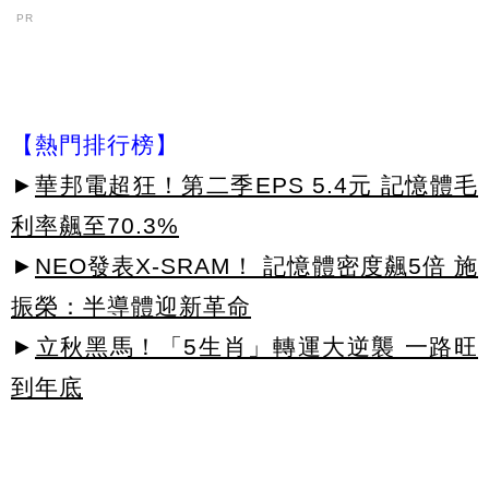
PR
【熱門排行榜】
►
華邦電超狂！第二季EPS 5.4元 記憶體毛
利率飆至70.3%
►
NEO發表X-SRAM！ 記憶體密度飆5倍 施
振榮：半導體迎新革命
►
立秋黑馬！「5生肖」轉運大逆襲 一路旺
到年底