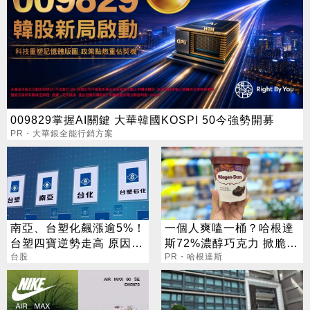
009829掌握AI關鍵 大華韓國KOSPI 50今強勢開募
PR・大華銀全能行銷方案
南亞、台塑化飆漲逾5%！
一個人爽嗑一桶？哈根達
台塑四寶逆勢走高 原因找
斯72%濃醇巧克力 掀脆友
到了
台股
共鳴
PR・哈根達斯