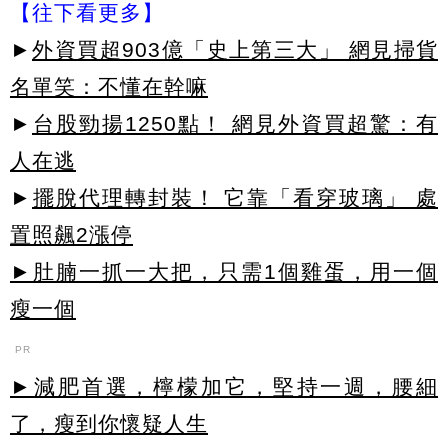
【往下看更多】
►
外資買超903億「史上第三大」 網見掃貨
名單笑：不懂在幹嘛
►
台股勁揚1250點！ 網見外資買超驚：有
人在逃
►
擺脫代理轉封裝！ 它靠「看穿玻璃」 處
置照飆2漲停
►肚腩一抓一大把，只需1個雞蛋，用一個
瘦一個
PR
►減肥首選，檸檬加它，堅持一週，腰細
了，瘦到你懷疑人生