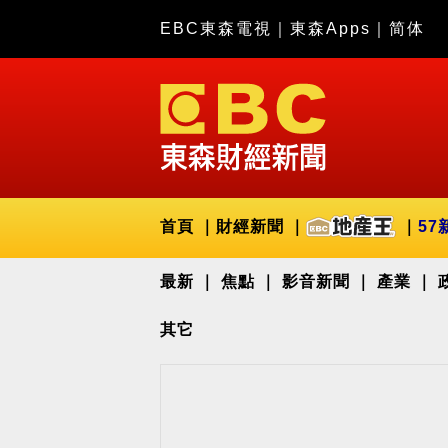
EBC東森電視
｜
東森Apps
｜
简体
首頁
財經新聞
57
最新
焦點
影音新聞
產業
其它