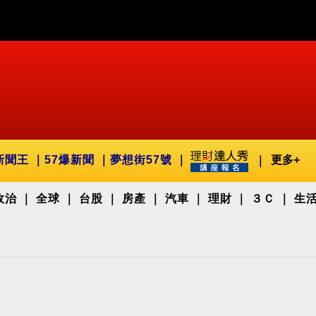
新聞王
57爆新聞
夢想街57號
更多+
政治
全球
台股
房產
汽車
理財
３Ｃ
生