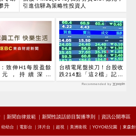
攀升
引進信驊為策略性投資人
：致伸H1每股盈餘
台積電尾盤挨刀！台股收
.55元，持續深化
跌214點「這2檔」記憶
oT、AI智慧監控、機
體逆勢收漲停
Recommended by
與車用佈局
會
新聞自律規範
新聞性談話節目製播準則
資訊公開專區
幼幼台
電影台
洋片台
超視
美洲衛視
YOYO幼兒園
東森創