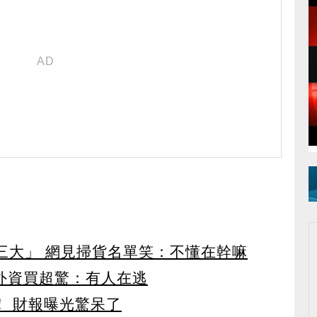
第三大」 網見掃貨名單笑：不懂在幹嘛
見外資買超驚：有人在逃
！ 財報曝光驚呆了