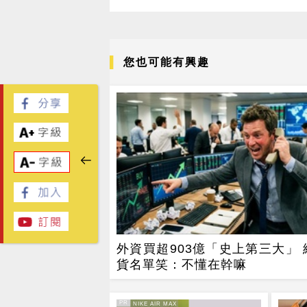
您也可能有興趣
外資買超903億「史上第三大」 
貨名單笑：不懂在幹嘛
PR
PR・NIKE AIR MAX