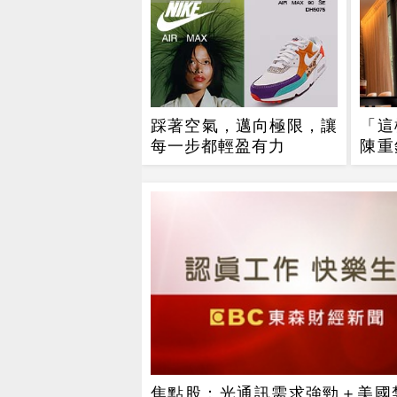
踩著空氣，邁向極限，讓
「這
每一步都輕盈有力
陳重
買進
焦點股：光通訊需求強勁＋美國