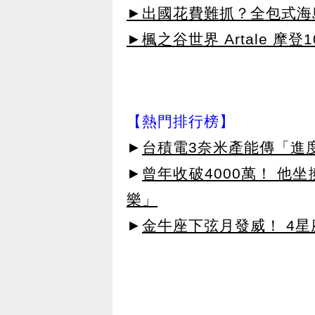
►出國花費難抓？全包式海島
►楓之谷世界 Artale 摩登
【熱門排行榜】
►
台積電3奈米產能傳「進
►
曾年收破4000萬！ 他
樂」
►
金牛座下弦月發威！ 4