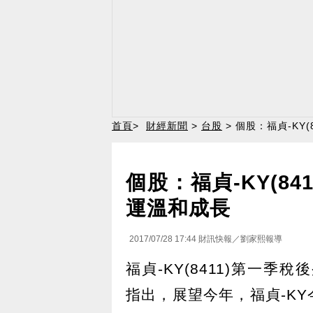
首頁
>
財經新聞
>
台股
> 個股：福貞-KY(
個股：福貞-KY(84
運溫和成長
2017/07/28 17:44
財訊快報／劉家熙報導
福貞-KY(8411)第一季稅
指出，展望今年，福貞-K