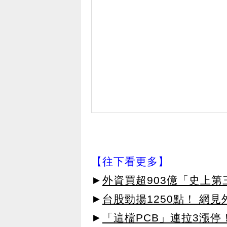
【往下看更多】
►
外資買超903億「史上
►
台股勁揚1250點！ 網
►
「這檔PCB」連拉3漲停