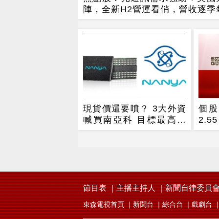
陣，全新H2營運看俏，營收逐季
現貨價還要噴？ 3大外資
個股
喊買南亞科 目標最高看
2
到650
AI
器人
節目表
主播主持人
新聞自律委員
東森電視首頁
新聞台
綜合台
戲劇台