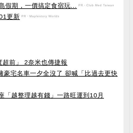
假期，一價搞定食宿玩...
PR・Club Med Taiwan
101更新
PR・Maplestory Worlds
度超前」 2奈米也傳捷報
坐擁豪宅名車一夕全沒了 卻喊「比過去更快
星座「越整理越有錢」一路旺運到10月