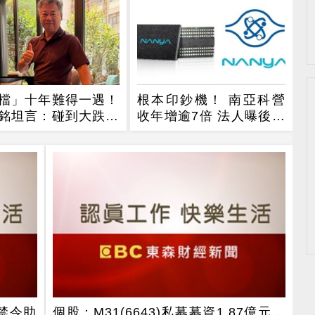
檔」十年難得一遇！
根本印鈔機！ 南亞科營
銘坦言：碰到大跌就
收年增逾7倍 法人曝後市
觀察4指標
禁令助
個股：M31(6643)私募募資1.87億元，