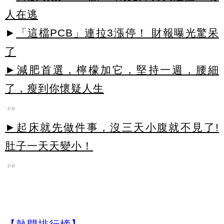
人在逃
►
「這檔PCB」連拉3漲停！ 財報曝光驚呆
了
►減肥首選，檸檬加它，堅持一週，腰細
了，瘦到你懷疑人生
PR
►起床就先做件事，沒三天小腹就不見了!
肚子一天天變小！
PR