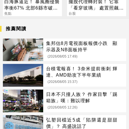
白海豚逼近！ 暴風圈侵襲
擺脫代理轉封裝！ 它靠
率衝67% 北部6縣市破5
「看穿玻璃」 處置照飆2
成
焦點
漲停
台股
推薦閱讀
集邦估8月電視面板報價小跌 顯
示器及NB面板持平
(2026/08/05 17:49)
台積電報喜！ 3奈米提前衝刺 輝
達、AMD助攻下半年業績
(2026/08/05 15:37)
日本不只撞人族？ 作家目擊「踢
箱族」嘆：難以理解
(2026/08/05 12:26)
弘塑回檔近5成「陷阱還是甜甜
價」？ 高盛說話了