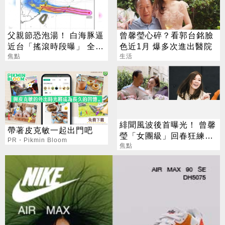
父親節恐泡湯！ 白海豚逼
曾馨瑩心碎？看郭台銘臉
近台「搖滾時段曝」 全台
色近1月 爆多次進出醫院
雨彈開炸
焦點
生活
緋聞風波後首曝光！ 曾馨
帶著皮克敏一起出門吧
瑩「女團級」回春狂練舞
PR・Pikmin Bloom
郭董獨自公園散步
焦點