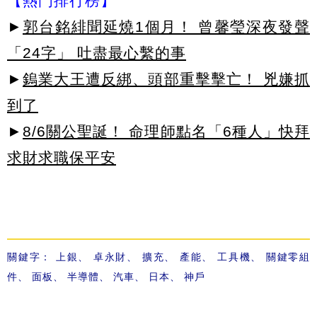
【熱門排行榜】
►
郭台銘緋聞延燒1個月！ 曾馨瑩深夜發聲
「24字」 吐盡最心繫的事
►
鎢業大王遭反綁、頭部重擊擊亡！ 兇嫌抓
到了
►
8/6關公聖誕！ 命理師點名「6種人」快拜
求財求職保平安
關鍵字：
上銀
、
卓永財
、
擴充
、
產能
、
工具機
、
關鍵零組
件
、
面板
、
半導體
、
汽車
、
日本
、
神戶