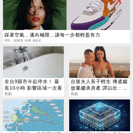
踩著空氣，邁向極限，讓每一步都輕盈有力
PR・NIKE AIR MAX
全台9縣市今起停水！ 最
台玻夫人長子輕生 傳遺孀
長10小時 影響區域一次看
放棄繼承房產 譚以欣：不
焦點
實內容二次傷害
焦點