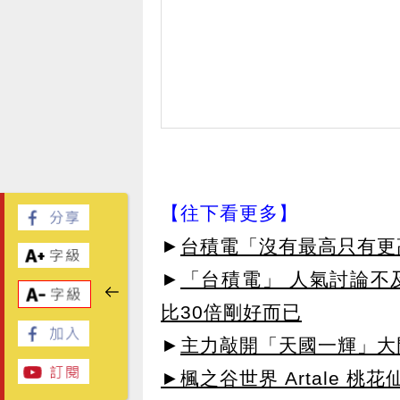
【往下看更多】
►
台積電「沒有最高只有更
►
「台積電」 人氣討論不
比30倍剛好而已
►
主力敲開「天國一輝」大
►楓之谷世界 Artale 桃