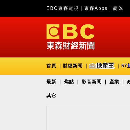
EBC東森電視
｜
東森Apps
｜
简体
首頁
財經新聞
57
最新
焦點
影音新聞
產業
其它