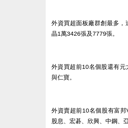
外資買超面板廠群創最多，達
晶1萬3426張及7779張。
外資買超前10名個股還有元
與仁寶。
外資賣超前10名個股有富邦
股息、宏碁、欣興、中鋼、