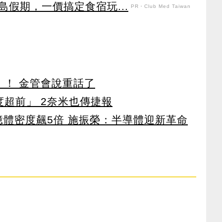
假期，一價搞定食宿玩...
PR・Club Med Taiwan
」！ 金管會說重話了
度超前」 2奈米也傳捷報
 記憶體密度飆5倍 施振榮：半導體迎新革命