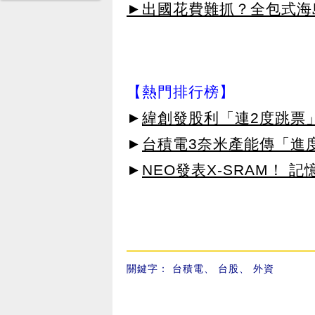
►出國花費難抓？全包式海島
【熱門排行榜】
►
緯創發股利「連2度跳票
►
台積電3奈米產能傳「進
►
NEO發表X-SRAM！
關鍵字：
台積電
、
台股
、
外資