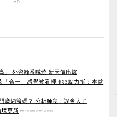
高」 外資輪番喊燒 新天價出爐
及「合一」感覺被看輕 他3點力挺：本益
門廣納籌碼？ 分析師急：誤會大了
花仙境更新
PR・Maplestory Worlds