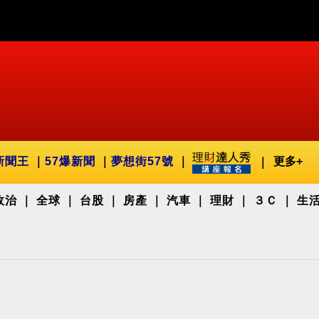
新聞王
57爆新聞
夢想街57號
更多+
政治
全球
台股
房產
汽車
理財
３Ｃ
生