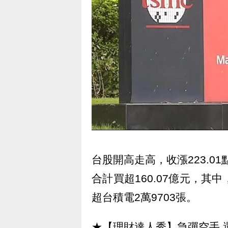
台股開高走高，收漲223.01
合計買超160.07億元，其
超台積電2萬9703張。
★【理財達人秀】急彈空手 