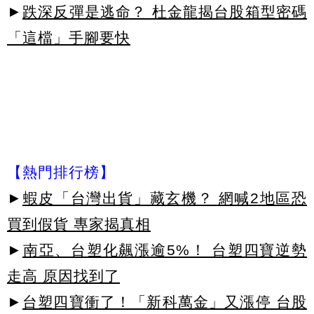
►
跌深反彈是逃命？ 杜金龍揭台股箱型密碼
「這檔」手腳要快
【熱門排行榜】
►
蝦皮「台灣出貨」藏玄機？ 網喊2地區恐
買到假貨 專家揭真相
►
南亞、台塑化飆漲逾5%！ 台塑四寶逆勢
走高 原因找到了
►
台塑四寶衝了！「新科萬金」又漲停 台股