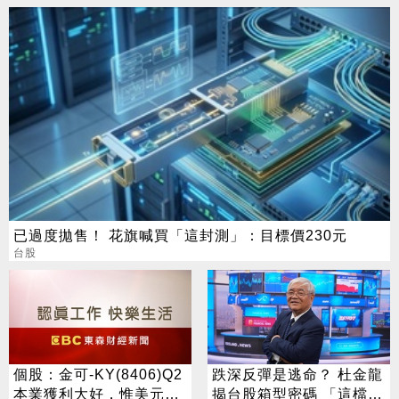
已過度拋售！ 花旗喊買「這封測」：目標價230元
台股
個股：金可-KY(8406)Q2
跌深反彈是逃命？ 杜金龍
本業獲利大好，惟美元升
揭台股箱型密碼 「這檔」