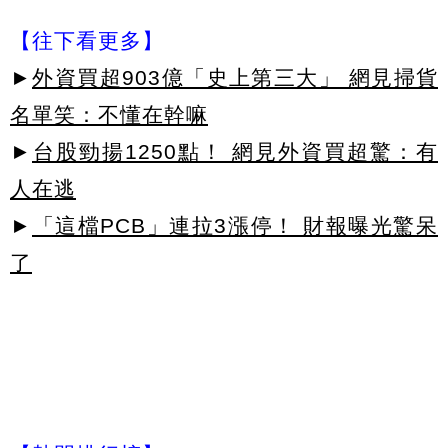
【往下看更多】
►
外資買超903億「史上第三大」 網見掃貨
名單笑：不懂在幹嘛
►
台股勁揚1250點！ 網見外資買超驚：有
人在逃
►
「這檔PCB」連拉3漲停！ 財報曝光驚呆
了