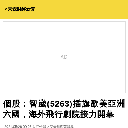
＜東森財經新聞
個股：智崴(5263)插旗歐美亞洲
六國，海外飛行劇院接力開幕
2021/05/28 09:05
財訊快報／記者戴海茜報導