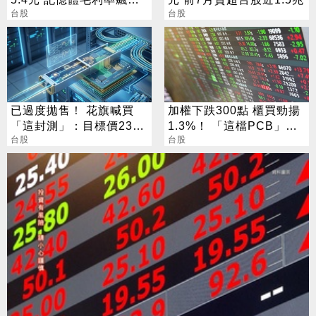
70.3%
台股
台股
已過度拋售！ 花旗喊買
加權下跌300點 櫃買勁揚
「這封測」：目標價230
1.3%！ 「這檔PCB」連3
元
台股
天漲停
台股