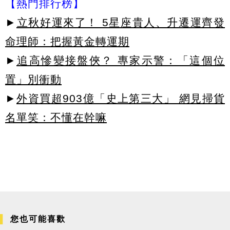
【熱門排行榜】
►
立秋好運來了！ 5星座貴人、升遷運齊發
命理師：把握黃金轉運期
►
追高慘變接盤俠？ 專家示警：「這個位
置」別衝動
►
外資買超903億「史上第三大」 網見掃貨
名單笑：不懂在幹嘛
您也可能喜歡