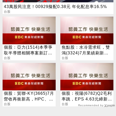
43萬股民注意！00929擬配0.38元 年化配息率16.5%
台股
個股：亞力(1514)本季爭
焦點股：水冷需求旺，雙
取半導體相關專案新訂
鴻(3324)7月業績刷新紀
單，上半年每股盈餘挑戰
台股
錄，今股價噴漲停
台股
1.5元
個股：貿聯-KY(3665)7月
個股：視陽(6782)Q2毛利
營收再衝新高，HPC、半
率跳，EPS 4.63元締新
導體挹注長期成長動能
台股
猷，本季營運續看旺
台股
Recommended by