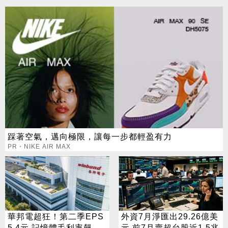
踩著空氣，邁向極限，讓每一步都輕盈有力
PR・NIKE AIR MAX
華邦電超狂！第二季EPS
外資7月淨匯出29.26億美
5.4元 記憶體毛利率飆至
元 前7月賣超台股近1.5兆